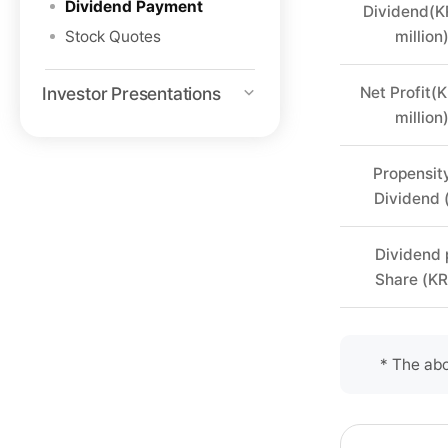
Dividend Payment
Dividend(K
2019,
Stock Quotes
million
2020,
2021,
2022
Investor Presentations
Net Profit(
이
million
있
는
Propensity
최
Dividend 
근
5
Dividend 
년
Share (K
간
배
당
현
* The abo
황
테
이