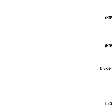
블
입
니
다.