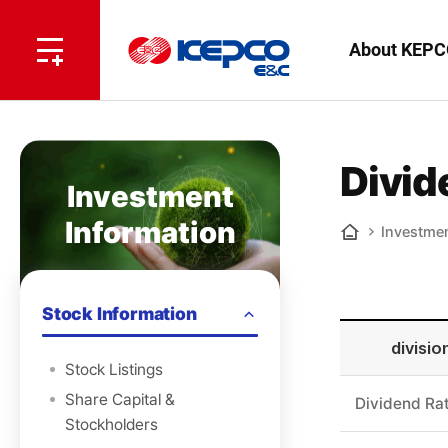
전
체
한
About KEPC
메
뉴
국
열
기
전
Divid
Investment
력
Information
Investmen
기
Home
술
Stock Information
divisio
Stock Listings
구
Share Capital &
Dividend Ra
분,
Stockholders
2018,