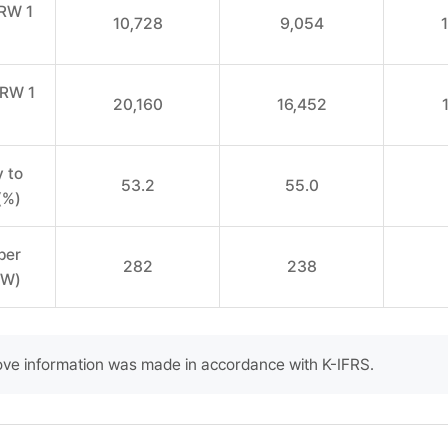
RW 1
10,728
9,054
)
KRW 1
20,160
16,452
)
 to
53.2
55.0
(%)
per
282
238
RW)
ve information was made in accordance with K-IFRS.