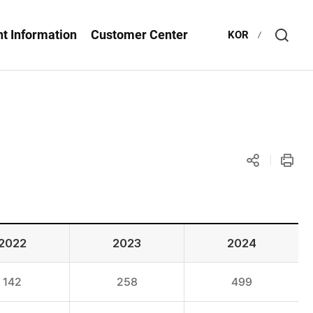
t Information
Customer Center
KOR
Open
Searc
layer
공유
인쇄
하기
2022
2023
2024
142
258
499