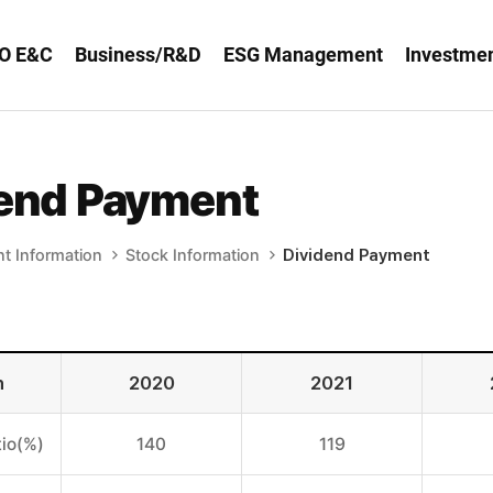
O E&C
Business/R&D
ESG Management
Investmen
end Payment
t Information
Stock Information
Dividend Payment
n
2020
2021
tio(%)
140
119