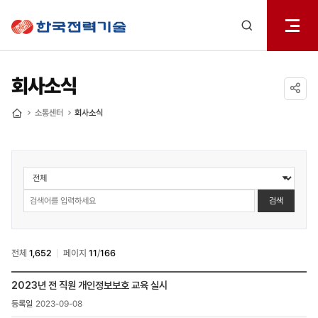
전체메
한국전력기술
열기
검색
레이어
열기
회사소식
공유하기
소통센터
회사소식
홈
소통센터
>
회사소식
검색
검색
전체
1,652
페이지
11
/
166
소통센터
2023년 전 직원 개인정보보호 교육 실시
>
2023-09-08
회사소식