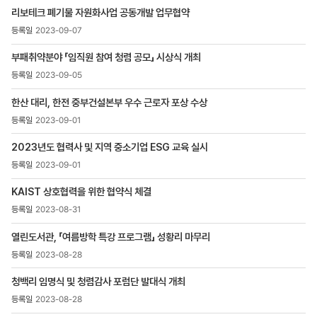
목록
리보테크 폐기물 자원화사업 공동개발 업무협약
-
번호,
2023-09-07
제목,
등록일
부패취약분야 「임직원 참여 청렴 공모」 시상식 개최
,
2023-09-05
첨부파일
,
한산 대리, 한전 중부건설본부 우수 근로자 포상 수상
조회수
2023-09-01
2023년도 협력사 및 지역 중소기업 ESG 교육 실시
2023-09-01
KAIST 상호협력을 위한 협약식 체결
2023-08-31
열린도서관, 「여름방학 특강 프로그램」 성황리 마무리
2023-08-28
청백리 임명식 및 청렴감사 포럼단 발대식 개최
2023-08-28