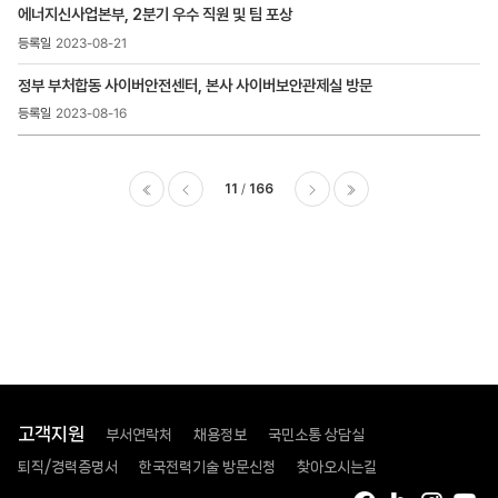
에너지신사업본부, 2분기 우수 직원 및 팀 포상
2023-08-21
정부 부처합동 사이버안전센터, 본사 사이버보안관제실 방문
2023-08-16
11
166
이전
다음
마지막
고객지원
부서연락처
채용정보
국민소통 상담실
퇴직/경력증명서
한국전력기술 방문신청
찾아오시는길