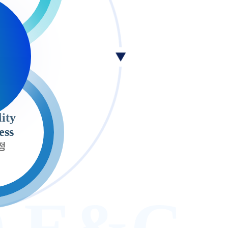
lity
Reliability
ess
and
정
fairness