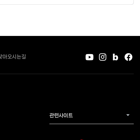
찾아오시는길
유튜브
인스타그
블로그
페
관련사이트