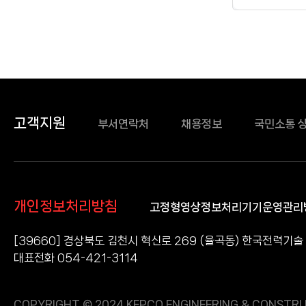
정보
고객지원
부서연락처
채용정보
국민소통 
개인정보처리방침
고정형영상정보처리기기운영관리
[39660] 경상북도 김천시 혁신로 269 (율곡동) 한국전력기술
대표전화 054-421-3114
COPYRIGHT © 2024 KEPCO ENGINEERING & CONSTRU