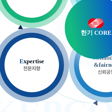
한기 CORE
R
eliabi
Expertise
E
xpertise
&fairn
전문지향
신뢰공