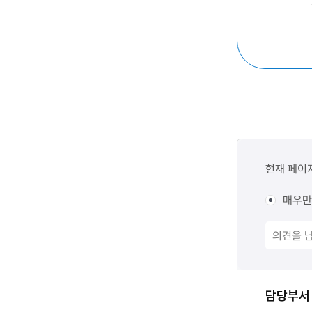
콘텐츠
만족도
현재 페이
조사
매우만
담당자
담당부서