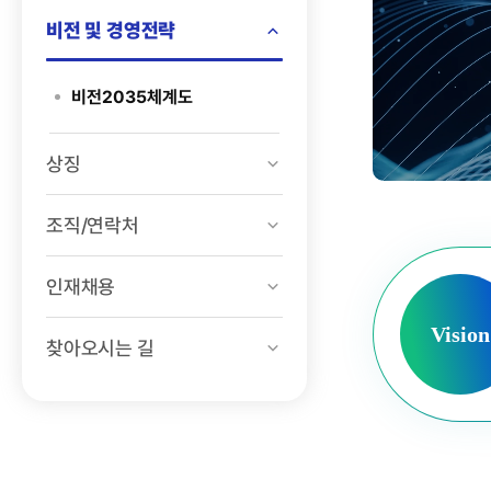
비전 및 경영전략
비전2035체계도
상징
조직/연락처
인재채용
Vision
찾아오시는 길