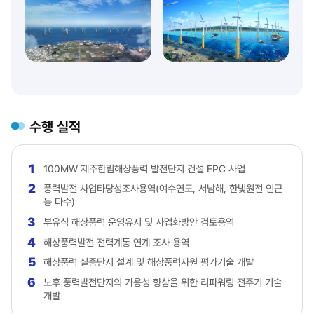
수행 실적
1
100MW 제주한림해상풍력 발전단지 건설 EPC 사업
2
풍력발전 사업타당성조사용역(여수연도, 서남해, 한빛원전 인근
등 다수)
3
부유식 해상풍력 운영유지 및 사업화방안 검토용역
4
해상풍력발전 전력계통 연계 조사 용역
5
해상풍력 실증단지 설계 및 해상풍력자원 평가기술 개발
6
노후 풍력발전단지의 가용성 향상을 위한 리파워링 전주기 기술
개발