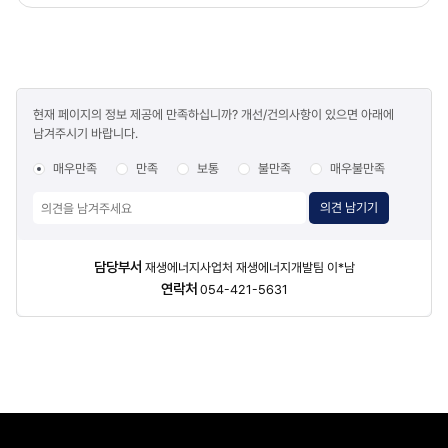
콘텐츠
현재 페이지의 정보 제공에 만족하십니까? 개선/건의사항이 있으면 아래에
만족도
남겨주시기 바랍니다.
조사
매우만족
만족
보통
불만족
매우불만족
의견 남기기
담당자
담당부서
재생에너지사업처 재생에너지개발팀 이*남
정보
연락처
054-421-5631