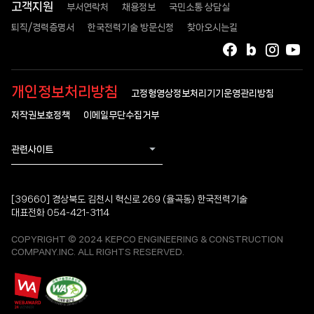
고객지원
부서연락처
채용정보
국민소통 상담실
퇴직/경력증명서
한국전력기술 방문신청
찾아오시는길
페이스북
블로그
인스타
유
개인정보처리방침
고정형영상정보처리기기운영관리방침
저작권보호정책
이메일무단수집거부
관련사이트
[39660] 경상북도 김천시 혁신로 269 (율곡동) 한국전력기술
대표전화 054-421-3114
COPYRIGHT © 2024 KEPCO ENGINEERING & CONSTRUCTION
COMPANY.INC. ALL RIGHTS RESERVED.