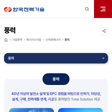
전체메
한국전력기술
열기
검색
레이어
열기
풍력
공유하기
사업영역
에너지신사업
신재생에너지
풍력
홈
풍력
풍력
40년 이상의 발전소 설계 및 EPC 경험을 바탕으로 인허가, 타당성,
설계, 구매, 전력계통 연계, 시공
등
풍력발전 Total Solution 제공