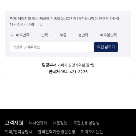
콘텐츠
현재 페이지의 정보 제공에 만족하십니까? 개선/건의사항이 있으면 아래에
만족도
남겨주시기 바랍니다.
조사
매우만족
만족
보통
불만족
매우불만족
의견 남기기
담당자
담당부서
기획처 경영기획실 김*림
정보
연락처
054-421-3235
고객지원
부서연락처
채용정보
국민소통 상담실
퇴직/경력증명서
한국전력기술 방문신청
찾아오시는길