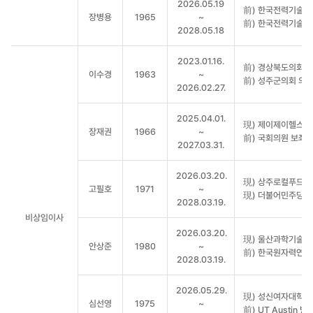
2026.05.19
前) 한국전력기술(
장병용
1965
~
前) 한국전력기술(
2028.05.18
2023.01.16.
前) 경상북도의회 
이수경
1963
~
前) 성주군의회 의
2026.02.27.
2025.04.01.
現) 제이제이헬스앤
장재권
1966
~
前) 국회의원 보좌
2027.03.31.
2026.03.20.
現) 상주로컬푸드협
고필호
1971
~
現) 더불어민주당 
2028.03.19.
비상임이사
2026.03.20.
現) 울산과학기술원
안상준
1980
~
前) 한국원자력연구
2028.03.19.
2026.05.29.
現) 성신여자대학교
심선영
1975
~
前) UT Austin 