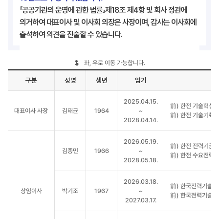
「공공기관의 운영에 관한 법률」제18조 제4항 및 회사 정관에
의거하여 대표이사 및 이사회 의장은 사장이며, 감사는 이사회에
출석하여 의견을 진술할 수 있습니다.
좌, 우로 이동 가능합니다.
구분
성명
생년
임기
이사회
2025.04.15.
구성
前) 한전 기술혁신
대표이사 사장
김태균
1964
~
표
前) 한전 기술기획
2028.04.14.
2026.05.19.
前) 한전 전력기금
김종민
1966
~
前) 한전 수요전략
2028.05.18.
2026.03.18.
前) 한국전력기술(
상임이사
박기조
1967
~
前) 한국전력기술(
2027.03.17.