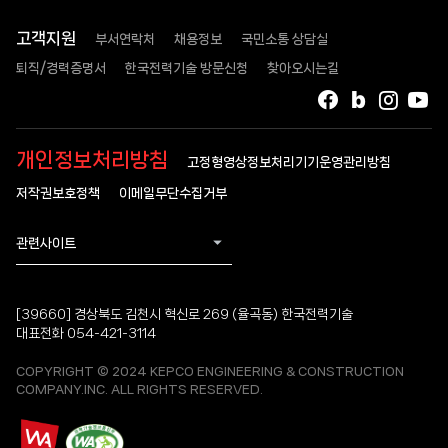
고객지원
부서연락처
채용정보
국민소통 상담실
퇴직/경력증명서
한국전력기술 방문신청
찾아오시는길
페이스북
블로그
인스타
유
개인정보처리방침
고정형영상정보처리기기운영관리방침
저작권보호정책
이메일무단수집거부
관련사이트
[39660] 경상북도 김천시 혁신로 269 (율곡동) 한국전력기술
대표전화 054-421-3114
COPYRIGHT © 2024 KEPCO ENGINEERING & CONSTRUCTION
COMPANY.INC. ALL RIGHTS RESERVED.