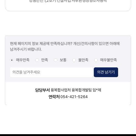
강릉안인 1,2호기 건설사업 사후환경영향조사용역
콘텐츠
현재 페이지의 정보 제공에 만족하십니까? 개선/건의사항이 있으면 아래에
만족도
남겨주시기 바랍니다.
조사
매우만족
만족
보통
불만족
매우불만족
의견 남기기
담당자
담당부서
융복합사업처 융복합개발팀 임*제
정보
연락처
054-421-5264