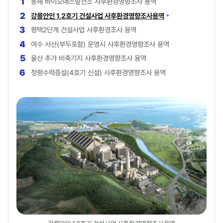
1
동해 바이오매스발전소 사후환경영향조사 용역
2
강릉안인 1,2호기 건설사업 사후환경영향조사용역
3
평택2단계 건설사업 사후환경조사 용역
4
여수 서산(부두포함) 운영시 사후환경영향조사 용역
5
울산 추가 비축기지 사후환경영향조사 용역
6
청평수력증설(4호기 신설) 사후환경영향조사 용역