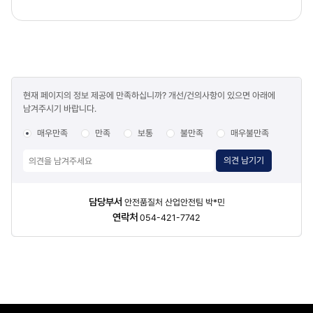
콘텐츠
현재 페이지의 정보 제공에 만족하십니까? 개선/건의사항이 있으면 아래에
만족도
남겨주시기 바랍니다.
조사
매우만족
만족
보통
불만족
매우불만족
의견 남기기
담당자
담당부서
안전품질처 산업안전팀 박*민
정보
연락처
054-421-7742