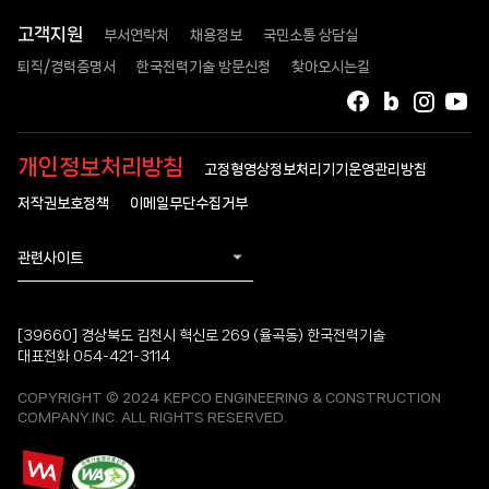
고객지원
부서연락처
채용정보
국민소통 상담실
퇴직/경력증명서
한국전력기술 방문신청
찾아오시는길
페이스북
블로그
인스타
유
개인정보처리방침
고정형영상정보처리기기운영관리방침
저작권보호정책
이메일무단수집거부
관련사이트
[39660] 경상북도 김천시 혁신로 269 (율곡동) 한국전력기술
대표전화 054-421-3114
COPYRIGHT © 2024 KEPCO ENGINEERING & CONSTRUCTION
COMPANY.INC. ALL RIGHTS RESERVED.