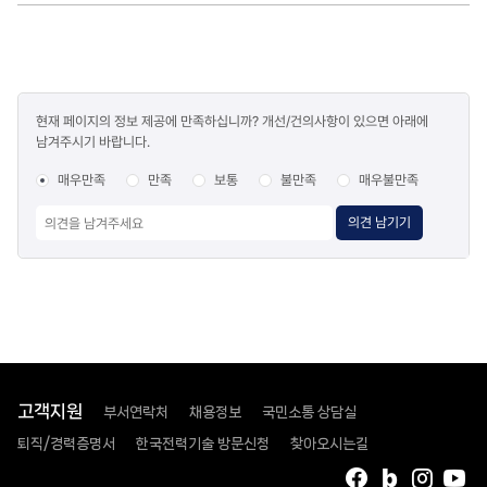
콘텐츠
현재 페이지의 정보 제공에 만족하십니까? 개선/건의사항이 있으면 아래에
만족도
남겨주시기 바랍니다.
조사
매우만족
만족
보통
불만족
매우불만족
의견 남기기
고객지원
부서연락처
채용정보
국민소통 상담실
퇴직/경력증명서
한국전력기술 방문신청
찾아오시는길