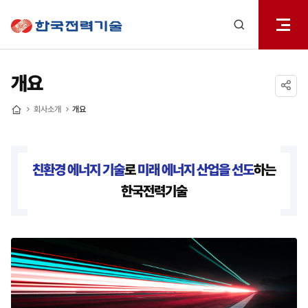
전체메
한국전력기술
열기
검색
레이어
열기
개요
공유하기
회사소개
개요
홈
친환경 에너지 기술
로
미래 에너지 산업을 선도
하는
한국전력기술