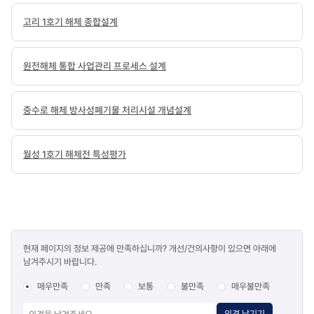
완료된
고리 1호기 해체 종합설계
뒤,
방사성
계통과
구조물을
원전해체 통합 사업관리 프로세스 설계
철거합니다.
4단계,
부지
중수로 해체 방사성폐기물 처리시설 개념설계
복원
해체
완료
월성 1호기 해체전 특성평가
보고
후
부지를
복원하여
해체를
최종
콘텐츠
완료합니다.
현재 페이지의 정보 제공에 만족하십니까? 개선/건의사항이 있으면 아래에
만족도
주요
남겨주시기 바랍니다.
조사
마일스톤
순서를
매우만족
만족
보통
불만족
매우불만족
시간
흐름으로
의견 남기기