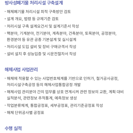
구조물
방사성폐기물 처리시설 구축설계
및
해체폐기물 처리시설 최적 구축방안 검토
기타
설계 개요, 법령 등 규제기준 검토
구역
철거
처리시설 구축 설계요건서 및 설계기준서 작성
등을
핵분야, 기계분야, 전기분야, 계측분야, 건축분야, 토목분야, 공정분야,
수행합니다.
환경분야 등 유관 공종 기본설계 및 실시설계
이
처리시설 도입 설비 및 장비 구매규격서 작성
활동은
이후
설비 설치 후 성능입증 및 시운전절차서 작성
3단계와
연계되어
해체사업 사업관리
진행될
수
해체에 적용할 수 있는 사업번호체계를 기반으로 인허가, 철거공사공정,
있습니다.
처리시설구축공정 등의 해체사업통합공정 개발
3단계,
해체사업 관리분야 간의 업무를 상호 연계시켜 관련 정보의 교환, 계획 대비
방사성
계통
실적분석, 관련정보 추적통계, 예측정보 생성
·
작업분류체계, 통합공정표, 세부공정표, 관리기준공정표 작성
구조물
해체 단위공사별 공정표
철거
사용후연료
(SF)
수행 실적
반출이