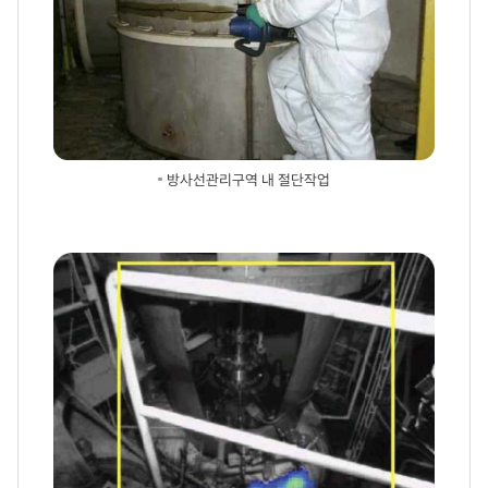
수행한
뒤
영구정지로
전환됩니다.
1단계,
영구정지
관리
·
사용후연료
방사선관리구역 내 절단작업
냉각
·
반출
최종해체계획서
(FDP)
초안
작성,
주민
의견
수렴,
승인
신청
등의
절차를
진행합니다.