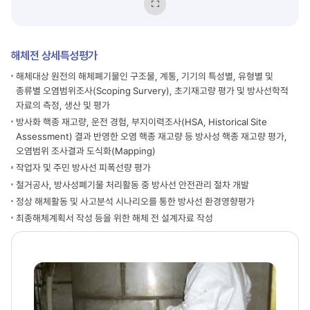
도식
이미지와
이미지
같은
순서로
확대보기
정리한
해체전 상세특성평가
설명입니다.
해체대상 원전의 해체폐기물인 구조물, 계통, 기기의 특성별, 유형별 및
단계는
종류별 오염범위조사(Scoping Survery), 초기재고량 평가 및 방사선학적
0단계
자료의 측정, 생산 및 평가
(운영)
에서
방사화 핵종 재고량, 운전 경험, 부지이력조사(HSA, Historical Site
시작해
Assessment) 결과 반영한 오염 핵종 재고량 등 방사성 핵종 재고량 평가,
4단계
오염범위 조사결과 도식화(Mapping)
(부지
작업자 및 주민 방사선 피폭선량 평가
복원)
철거공사, 방사성폐기물 처리활동 중 방사선 안전관리 절차 개발
까지
이어집니다.
정상 해체활동 및 사고분석 시나리오를 통한 방사선 환경영향평가
0단계,
최종해체계획서 작성 등을 위한 해체 전 설계자료 작성
운영
운영
변경
허가
신청을
거쳐
운영을