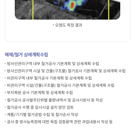
해체
인허가와
해체
사전
오염도 측정 결과
준비를
거쳐
해체
승인을
받습니다.
해체/철거 상세계획수립
2단계,
철거
방사선관리구역 내부 철거공사 기본계획 및 상세계획 수립
및
방사선관리구역 시설 및 건물(구조물) 철거공사 기본계획 및 상세계획 수립
폐기물
비관리구역 내부 철거공사 기본계획 및 상세계획 수립
관리
비관리구역 시설/건물(구조물) 철거공사 기본계획 및 상세계획 수립
(비방사성
중심)
부지복원 공사 기본계획 및 상세계획 수립
폐기물
철거공사 공사발주단위별 물량내역서 및 공사시방서 등 작성
처리
철거공사 수행 중 임시시설 설치 방안 검토
시설을
구축하고,
계통/기기별 철거공법 수립 및 철거순서 작성
비방사성
공사 중 방사능측정에 대한 독립 검증용역 관련 과업내용서 작성 등
계통
·