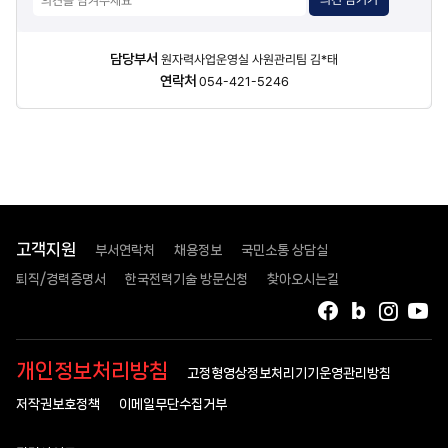
말하면,
운영
변경
담당자
담당부서
원자력사업운영실 사원관리팀 김*태
허가
신청,
정보
연락처
054-421-5246
영구정지,
최종해체계획서
(FDP)
관련
작성
·
주민
의견
고객지원
부서연락처
채용정보
국민소통 상담실
수렴
·
퇴직/경력증명서
한국전력기술 방문신청
찾아오시는길
승인
신청,
해체
승인,
페이스북
블로그
인스타
유
사용후연료
개인정보처리방침
고정형영상정보처리기기운영관리방침
반출
완료,
저작권보호정책
이메일무단수집거부
해체
완료