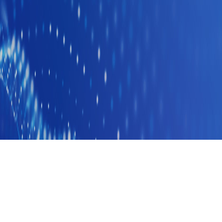
하락
101,900
하락
300
전일대비
정지
5
/
6