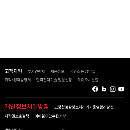
고객지원
부서연락처
채용정보
국민소통 상담실
퇴직/경력증명서
한국전력기술 방문신청
찾아오시는길
페이스북
블로그
인스타
유
개인정보처리방침
고정형영상정보처리기기운영관리방침
저작권보호정책
이메일무단수집거부