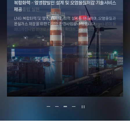
원자력발전의 처음과 끝을 책임지는 설계기술 보유
신재생에너지, 무탄소 발전 및 청정수소로 2050
복합화력ㆍ열병합발전 설계 및 오염물질저감 기술서비스
VISION 2035와 연계한 R&D로 미래유망기술 선도
탄소중립 실현
제공
깨끗하고 안전한 원자력발전을 위해 발전소 전(全) 생애에 걸친
중장기 기술개발 로드맵을 기반으로 그린ㆍ청정수소 생산 및
기술서비스를 제공하며, 미래 에너지원으로 평가받는 SMR
발전소 연료 활용 실증 연구를 수행하며, 디지털 기반 엔지니어링
신재생에너지를 비롯한 수소 및 암모니아 혼소, 그린수소 및
LNG 복합화력 및 열병합발전소 최적 설계를 적용하며, 오염물질과
기술개발을 지속하고 있습니다.
기술을 포함한 미래 원전 핵심기술을 개발하고 있습니다.
블루수소 생산, CCS(Carbon Capture and Storage) 분야 등
온실가스 저감을 위한 다양한 환경사업을 수행합니다.
에너지신사업 분야로 사업영역을 확대하고 있습니다.
정지