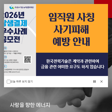
전체메
한국전력기술
열기
검색
레이어
열기
메인
배너
팝업
오늘 하루 보지 않기
자동재생
팝업
일시정지
닫기
사람을 향한 에너지