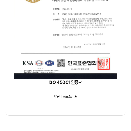
ISO 45001인증서
경영시스템인증서
파일다운로드
한국전력기술
(주)
본사
:
경상북도