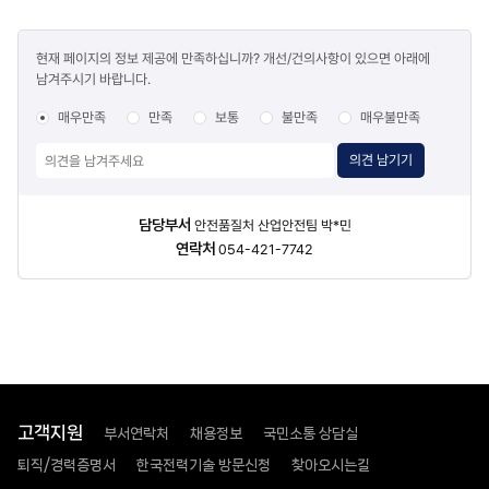
김천시
콘텐츠
혁신로
현재 페이지의 정보 제공에 만족하십니까? 개선/건의사항이 있으면 아래에
만족도
269(율곡동)
남겨주시기 바랍니다.
조사
원자로설계개발단
:
매우만족
만족
보통
불만족
매우불만족
대전광역시
유성구
의견 남기기
대덕대로989번길
111(덕진동)
한국표준협회는
담당자
담당부서
안전품질처 산업안전팀 박*민
위
조직의
정보
연락처
054-421-7742
품질경영시스템이
아래의
표준과
인증범위에
적합함을
인증합니다.
인증번호
HSS-
고객지원
0213
부서연락처
채용정보
국민소통 상담실
표준
퇴직/경력증명서
한국전력기술 방문신청
찾아오시는길
KS