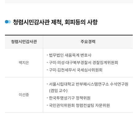
청렴시민감사관 제척, 회피등의 사항
청렴시민감사관
주요경력
청렴시민감사관
법무법인 새움옥계 변호사
위촉현황
구미·의성·대구북부경찰서 경찰징계위원회
-
백지은
청렴시민감사관,
구미·김천세무서 국세심사위원회
주요경력
정보가
서울시립대학교 반부패시스템연구소 수석연구원
있습니다.
(겸임 교수)
이선중
한국투명성기구 정책위원
국민권익위원회 청렴컨설팅 자문위원