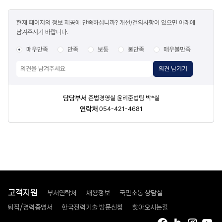
콘텐츠
현재 페이지의 정보 제공에 만족하십니까? 개선/건의사항이 있으면 아래에
만족도
남겨주시기 바랍니다.
조사
매우만족
만족
보통
불만족
매우불만족
의견 남기기
담당자
담당부서
준법경영실 윤리준법팀 박*실
정보
연락처
054-421-4681
고객지원
부서연락처
채용정보
국민소통 상담실
퇴직/경력증명서
한국전력기술 방문신청
찾아오시는길