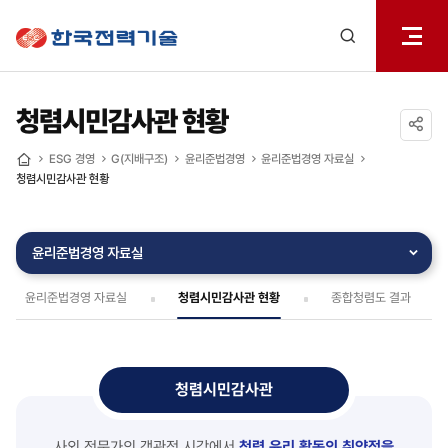
전체메
한국전력기술
열기
검색
레이어
열기
청렴시민감사관 현황
공유하기
ESG 경영
G(지배구조)
윤리준법경영
윤리준법경영 자료실
홈
청렴시민감사관 현황
윤리준법경영 자료실
윤리준법경영 자료실
청렴시민감사관 현황
종합청렴도 결과
청렴시민감사관
사외 전문가의 객관적 시각에서
청렴 윤리 활동의 취약점을