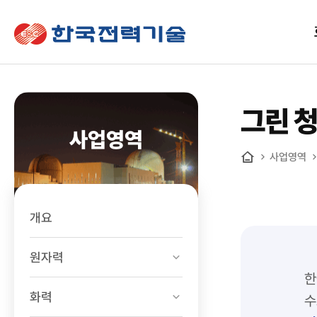
한국전력기술
그린 
사업영역
사업영역
홈
개요
원자력
한
화력
수