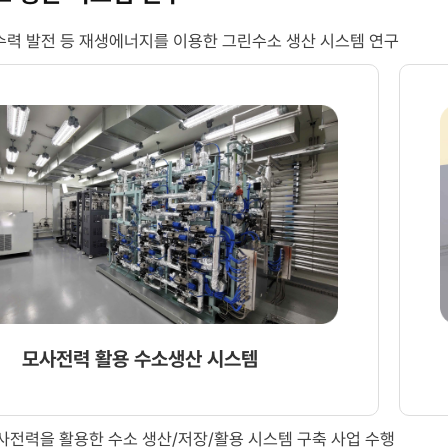
저장
파란
·
 수력 발전 등 재생에너지를 이용한 그린수소 생산 시스템 연구
원형의
운송
H2(수소)
시설로
표시가
퍼져
있고,
나가는
아래로
구조를
이어지는
아이콘과
선과
점선
화살표가
·
하단
실선으로
녹색
표현한다.
막대의
에너지
최종
유입
목표
(오른쪽)
모사전력 활용 수소생산 시스템
문구로
원자력발전소
연결된다.
두
H2
기에서
전력을 활용한 수소 생산/저장/활용 시스템 구축 사업 수행
주위에