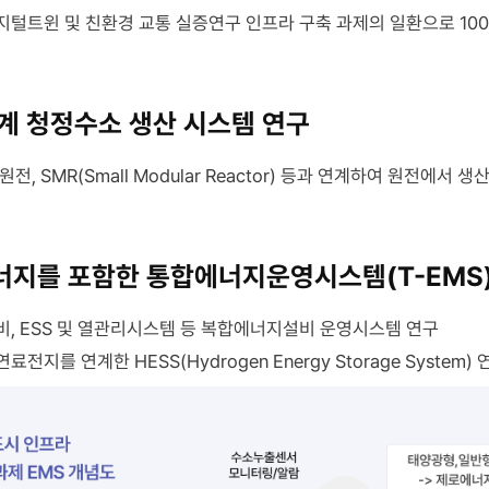
중앙
털트윈 및 친환경 교통 실증연구 인프라 구축 과제의 일환으로 100
기술
수소
분야별
생산
박스가
시설로
배치되어
연결된다.
계 청정수소 생산 시스템 연구
있다.
적색
수소저장
점선은
전, SMR(Small Modular Reactor) 등과 연계하여 원전에서
·
원전공정열
이송기술
(Nuclear
저장탱크,
Process
배관망,
지를 포함한 통합에너지운영시스템(T-EMS)
Heat)
충전소
을,
수소생산기술
, ESS 및 열관리시스템 등 복합에너지설비 운영시스템 연구
청색
수전해
점선은
전지를 연계한 HESS(Hydrogen Energy Storage System) 
방식,
고온수전해
원전이용,
·
암모니아
비송전
크래킹
전력
전력망