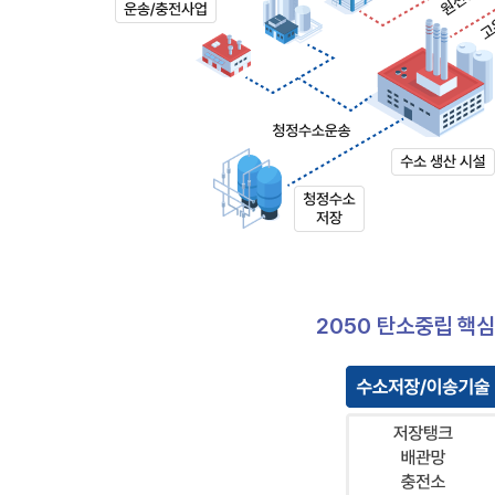
원전
활용
청정수소
2050 탄소중립 핵
생산
·
유통
생태계
도식
설명
중앙에