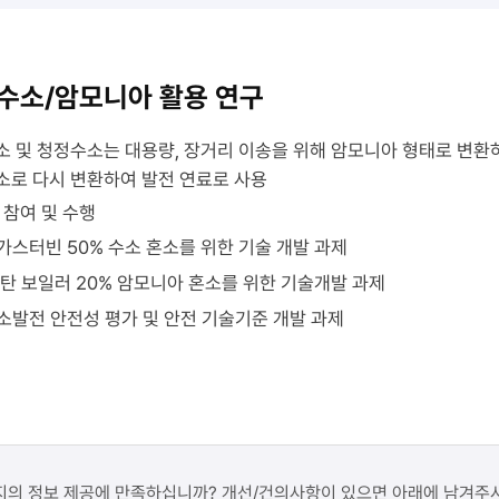
녹색
시설에서
띠에는
청정수소
그린
운송
·
수소/암모니아 활용 연구
(청색
청정수소
점선)
통합기술
이
 및 청정수소는 대용량, 장거리 이송을 위해 암모니아 형태로 변환
확보와
저장
소로 다시 변환하여 발전 연료로 사용
수소시장
구
 참여 및 수행
선점
(청정수소
가스터빈 50% 수소 혼소를 위한 기술 개발 과제
및
스
저장),
사업화가
분탄 보일러 20% 암모니아 혼소를 위한 기술개발 과제
공장
제시되어
형태의
소발전 안전성 평가 및 안전 기술기준 개발 과제
있다.
청정수소
리시스템
활용산업,
청정수소
운송
·
충전사업
지의 정보 제공에 만족하십니까? 개선/건의사항이 있으면 아래에 남겨주