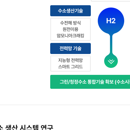
수소
생산
시설이
있고,
오른쪽
원자력발전소에서
열과
전력이
들어오며,
생산된
청정수소와
잉여
2050
열
탄소중립
·
핵심기술
전력이
도식
주변
설명
산업과
 생산 시스템 연구
중앙에