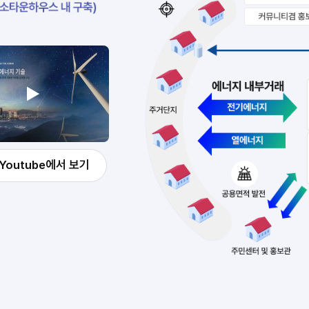
·
기술
저온수전해
지능형
등
전력망,
수소
스마트
생산에
그리드
쓰이는
수소활용기술
전기
연료전지,
·
수소발전,
열
모빌리티
경로를
Youtube에서 보기
안전
나타낸다.
·
수소
표준화
·
안전기술,
열
표준규격
·
통합
전력
목표
유출
하단
도시
중앙