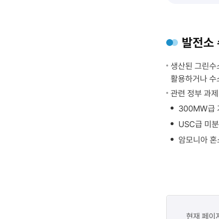
인프라
기술개발
과제
EMS
발전소 
개념도
상세
생산된 그린수소
설명
활용하거나 수
삼척시
관련 정부 과제
수소
300MW급 
타운하우
USC급 미
단지
내에
암모니아 혼
구축되는
에너지관
(EMS)
개념을
나타낸다.
콘텐츠
좌측
만족도
현재 페이