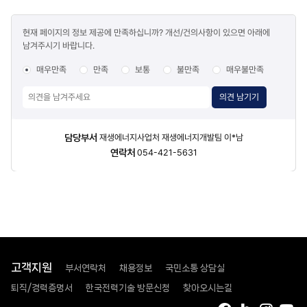
콘텐츠
현재 페이지의 정보 제공에 만족하십니까? 개선/건의사항이 있으면 아래에
만족도
남겨주시기 바랍니다.
조사
매우만족
만족
보통
불만족
매우불만족
의견 남기기
담당자
담당부서
재생에너지사업처 재생에너지개발팀 이*남
정보
연락처
054-421-5631
고객지원
부서연락처
채용정보
국민소통 상담실
퇴직/경력증명서
한국전력기술 방문신청
찾아오시는길