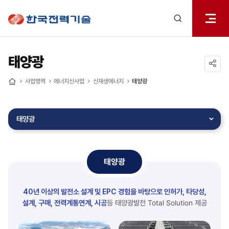
전체메
한국전력기술
열기
검색
레이어
열기
태양광
공유하기
사업영역
에너지신사업
신재생에너지
태양광
홈
태양광
태양광
40년 이상의 발전소 설계 및 EPC 경험을 바탕으로 인허가, 타당성,
설계, 구매, 전력계통연계, 시공
등
태양광발전 Total Solution 제공