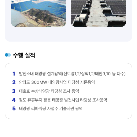
수행 실적
1
발전소내 태양광 설계용역(신보령1,2/삼척1,2/태안9,10 등 다수)
2
안좌도 300MW 태양광사업 타당성 자문용역
3
대호호 수상태양광 타당성 조사 용역
4
철도 유휴부지 활용 태양광 발전사업 타당성 조사용역
5
태양광 리파워링 사업주 기술지원 용역