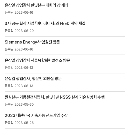
목록
윤상일 상임감사 한빛본부 대화의 장 개최
-
번호,
2023-06-16
제목,
등록일
3사 공동 합작 사업 「바다에너지」와 FEED 계약 체결
,
2023-06-20
첨부파일
,
Siemens Energy사 임원진 방문
조회수
2023-06-16
윤상일 상임감사 서울복합화력발전소 방문
2023-06-13
윤상일 상임감사, 정운천 의원실 방문
2023-06-13
원설본부 가동원전사업처, 한빛 1발 NSSS 설계 기술설명회 수행
2023-05-30
2023 대한민국 지속가능 선도기업 수상
2023-05-26