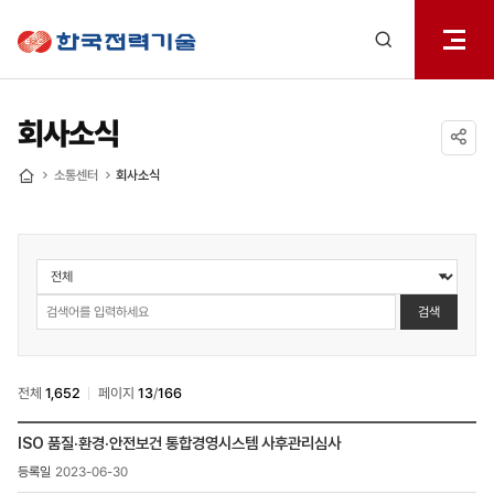
전체메
한국전력기술
열기
검색
레이어
열기
회사소식
공유하기
소통센터
회사소식
홈
소통센터
>
회사소식
검색
검색
전체
1,652
페이지
13
/
166
소통센터
ISO 품질·환경·안전보건 통합경영시스템 사후관리심사
>
2023-06-30
회사소식