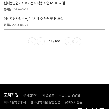
현대중공업과 SMR 선박 적용 사업 MOU 체결
2023-05-24
에너지신사업본부, 1분기 우수 직원 및 팀 포상
2023-05-24
13
166
이전
다음
마지막
고객지원
부서연락처
채용정보
국민소통 상담실
퇴직/경력증명서
한국전력기술 방문신청
찾아오시는길