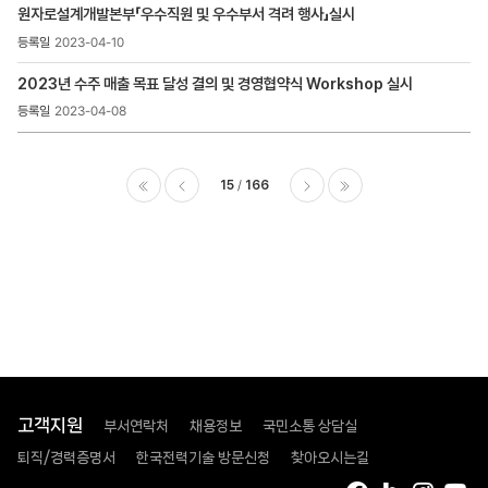
원자로설계개발본부「우수직원 및 우수부서 격려 행사」실시
2023-04-10
2023년 수주 매출 목표 달성 결의 및 경영협약식 Workshop 실시
2023-04-08
15
166
이전
다음
마지막
고객지원
부서연락처
채용정보
국민소통 상담실
퇴직/경력증명서
한국전력기술 방문신청
찾아오시는길