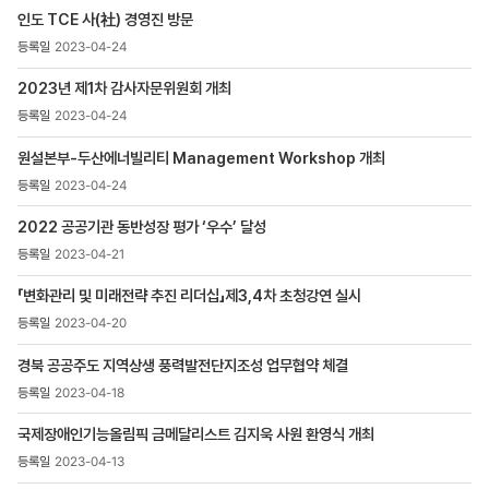
목록
인도 TCE 사(社) 경영진 방문
-
번호,
2023-04-24
제목,
등록일
2023년 제1차 감사자문위원회 개최
,
2023-04-24
첨부파일
,
원설본부-두산에너빌리티 Management Workshop 개최
조회수
2023-04-24
2022 공공기관 동반성장 평가 ‘우수’ 달성
2023-04-21
「변화관리 및 미래전략 추진 리더십」제3,4차 초청강연 실시
2023-04-20
경북 공공주도 지역상생 풍력발전단지조성 업무협약 체결
2023-04-18
국제장애인기능올림픽 금메달리스트 김지욱 사원 환영식 개최
2023-04-13