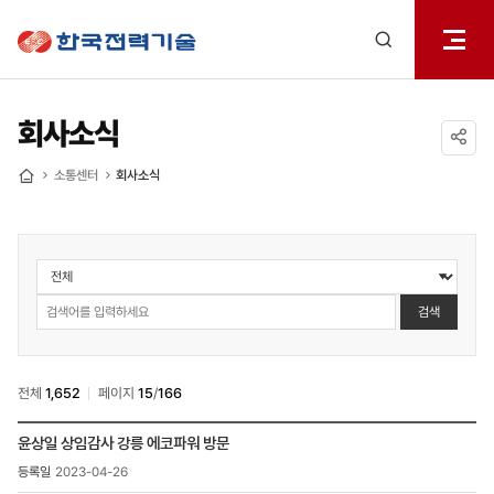
전체메
한국전력기술
열기
검색
레이어
열기
회사소식
공유하기
소통센터
회사소식
홈
소통센터
>
회사소식
검색
검색
전체
1,652
페이지
15
/
166
소통센터
윤상일 상임감사 강릉 에코파워 방문
>
2023-04-26
회사소식