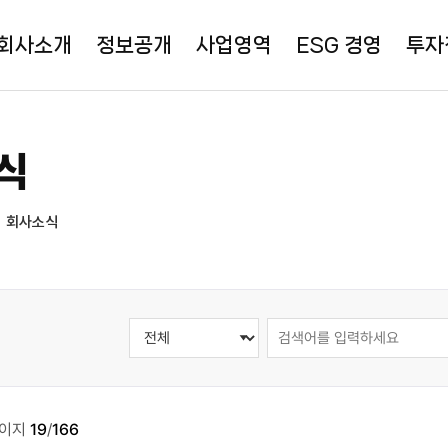
회사소개
정보공개
사업영역
ESG 경영
투자
식
회사소식
이지
19
/
166