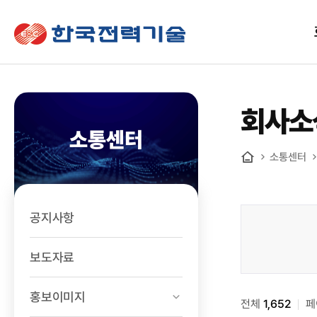
한국전력기술
회사소
소통센터
소통센터
홈
공지사항
소통센터
>
보도자료
회사소식
검색
홍보이미지
전체
1,652
페