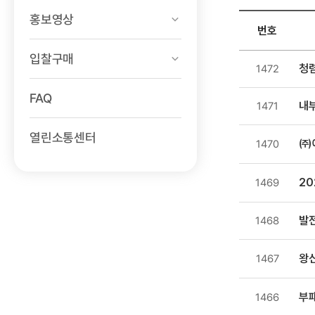
홍보영상
번호
입찰구매
소통센터
청
1472
>
회사소식
FAQ
내
1471
목록
-
열린소통센터
㈜
1470
번호,
제목,
등록일
20
1469
,
첨부파일
발전
1468
,
조회수
왕
1467
부패
1466