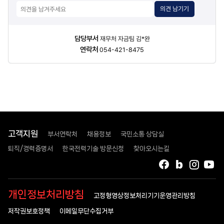
의견 남기기
담당자
담당부서
재무처 자금팀 김*완
정보
연락처
054-421-8475
고객지원
부서연락처
채용정보
국민소통 상담실
퇴직/경력증명서
한국전력기술 방문신청
찾아오시는길
페이스북
블로그
인스타
유
개인정보처리방침
고정형영상정보처리기기운영관리방침
저작권보호정책
이메일무단수집거부