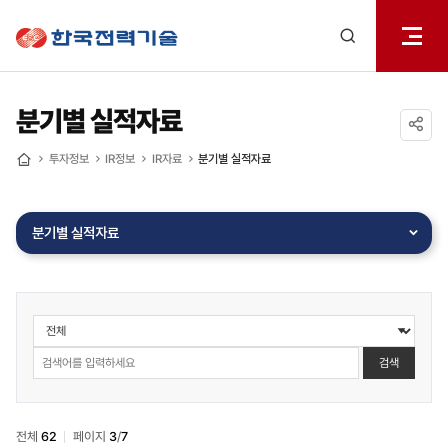
전체메
한국전력기술
열기
검색
레이어
열기
분기별 실적자료
공유하기
투자정보
IR정보
IR자료
분기별 실적자료
홈
분기별 실적자료
투자정보
>
IR정보
검색
>
IR자료
>
전체
62
페이지
3
/
7
분기별실적자료