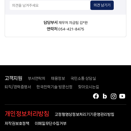
의견 남기기
담당자
담당부서
재무처 자금팀 김*완
정보
연락처
054-421-8475
고객지원
부서연락처
채용정보
국민소통 상담실
퇴직/경력증명서
한국전력기술 방문신청
찾아오시는길
페이스북
블로그
인스타
유
개인정보처리방침
고정형영상정보처리기기운영관리방침
저작권보호정책
이메일무단수집거부