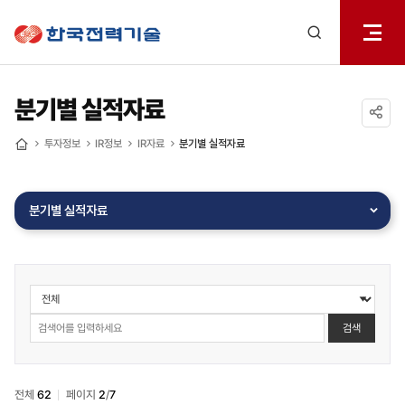
전체메
한국전력기술
열기
검색
레이어
열기
분기별 실적자료
공유하기
투자정보
IR정보
IR자료
분기별 실적자료
홈
분기별 실적자료
투자정보
>
IR정보
검색
>
IR자료
>
전체
62
페이지
2
/
7
분기별실적자료