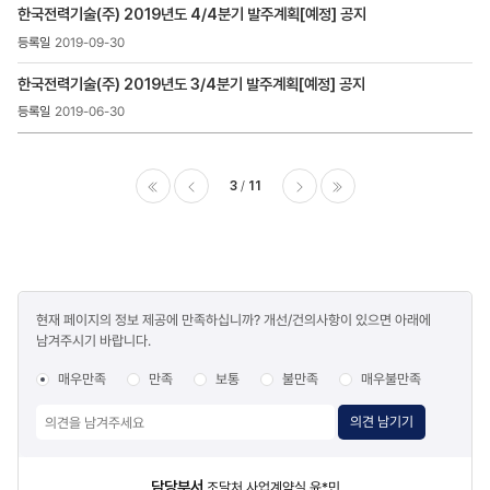
한국전력기술(주) 2019년도 4/4분기 발주계획[예정] 공지
2019-09-30
한국전력기술(주) 2019년도 3/4분기 발주계획[예정] 공지
2019-06-30
3
11
이전
다음
마지막
콘텐츠
현재 페이지의 정보 제공에 만족하십니까? 개선/건의사항이 있으면 아래에
만족도
남겨주시기 바랍니다.
조사
매우만족
만족
보통
불만족
매우불만족
의견 남기기
담당자
담당부서
조달처 사업계약실 윤*민