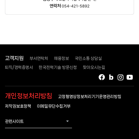
정보
연락처
054-421-5892
고객지원
부서연락처
채용정보
국민소통 상담실
퇴직/경력증명서
한국전력기술 방문신청
찾아오시는길
페이스북
블로그
인스타
유
개인정보처리방침
고정형영상정보처리기기운영관리방침
저작권보호정책
이메일무단수집거부
관련사이트