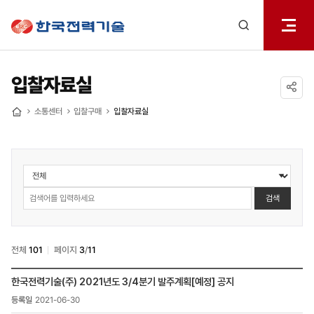
전체메
한국전력기술
열기
검색
레이어
열기
입찰자료실
공유하기
소통센터
입찰구매
입찰자료실
홈
소통센터
>
입찰구매
검색
>
입찰자료실
검색
전체
101
페이지
3
/
11
소통센터
한국전력기술(주) 2021년도 3/4분기 발주계획[예정] 공지
>
2021-06-30
입찰구매