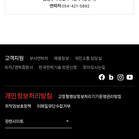
정보
연락처
054-421-5892
고객지원
부서연락처
채용정보
국민소통 상담실
퇴직/경력증명서
한국전력기술 방문신청
찾아오시는길
페이스북
블로그
인스타
유
개인정보처리방침
고정형영상정보처리기기운영관리방침
저작권보호정책
이메일무단수집거부
관련사이트