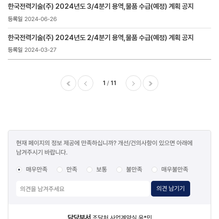
한국전력기술(주) 2024년도 3/4분기 용역,물품 수급(예정) 계획 공지
2024-06-26
한국전력기술(주) 2024년도 2/4분기 용역,물품 수급(예정) 계획 공지
2024-03-27
1
11
이전
다음
마지막
콘텐츠
현재 페이지의 정보 제공에 만족하십니까? 개선/건의사항이 있으면 아래에
만족도
남겨주시기 바랍니다.
조사
매우만족
만족
보통
불만족
매우불만족
의견 남기기
담당자
담당부서
조달처 사업계약실 윤*민