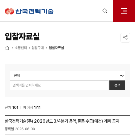
전체메
한국전력기술
열기
검색
레이어
열기
입찰자료실
공유하기
소통센터
입찰구매
입찰자료실
홈
소통센터
>
입찰구매
검색
>
입찰자료실
검색
전체
101
페이지
1
/
11
소통센터
한국전력기술(주) 2026년도 3/4분기 용역,물품 수급(예정) 계획 공지
>
2026-06-30
입찰구매