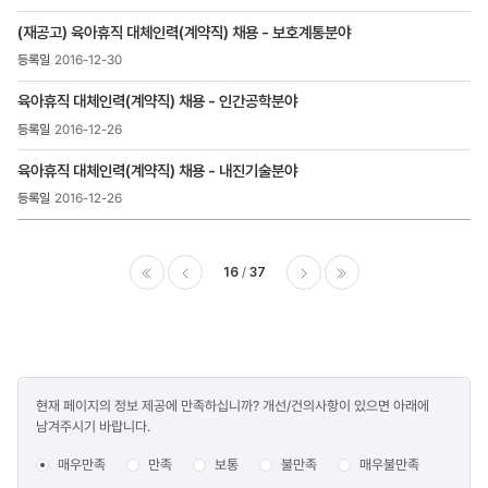
(재공고) 육아휴직 대체인력(계약직) 채용 - 보호계통분야
2016-12-30
육아휴직 대체인력(계약직) 채용 - 인간공학분야
2016-12-26
육아휴직 대체인력(계약직) 채용 - 내진기술분야
2016-12-26
16
37
이전
다음
마지막
콘텐츠
현재 페이지의 정보 제공에 만족하십니까? 개선/건의사항이 있으면 아래에
만족도
남겨주시기 바랍니다.
조사
매우만족
만족
보통
불만족
매우불만족