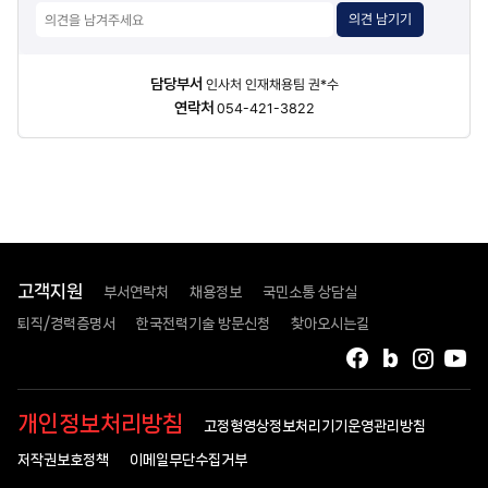
의견 남기기
담당자
담당부서
인사처 인재채용팀 권*수
정보
연락처
054-421-3822
고객지원
부서연락처
채용정보
국민소통 상담실
퇴직/경력증명서
한국전력기술 방문신청
찾아오시는길
페이스북
블로그
인스타
유
개인정보처리방침
고정형영상정보처리기기운영관리방침
저작권보호정책
이메일무단수집거부