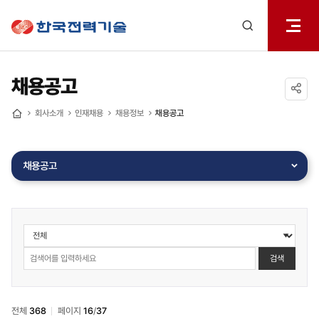
전체메
한국전력기술
열기
검색
레이어
열기
채용공고
공유하기
회사소개
인재채용
채용정보
채용공고
홈
채용공고
인재채용
>
채용정보
검색
>
채용공고
검색
전체
368
페이지
16
/
37