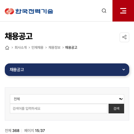
전체메
한국전력기술
열기
검색
레이어
열기
채용공고
공유하기
회사소개
인재채용
채용정보
채용공고
홈
채용공고
인재채용
>
채용정보
검색
>
채용공고
검색
전체
368
페이지
15
/
37