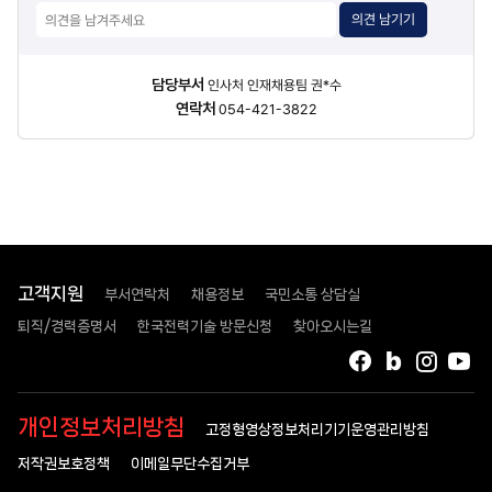
의견 남기기
담당자
담당부서
인사처 인재채용팀 권*수
정보
연락처
054-421-3822
고객지원
부서연락처
채용정보
국민소통 상담실
퇴직/경력증명서
한국전력기술 방문신청
찾아오시는길
페이스북
블로그
인스타
유
개인정보처리방침
고정형영상정보처리기기운영관리방침
저작권보호정책
이메일무단수집거부