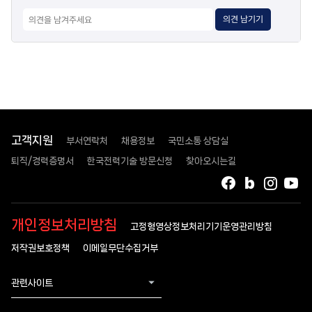
의견 남기기
고객지원
부서연락처
채용정보
국민소통 상담실
퇴직/경력증명서
한국전력기술 방문신청
찾아오시는길
페이스북
블로그
인스타
유
개인정보처리방침
고정형영상정보처리기기운영관리방침
저작권보호정책
이메일무단수집거부
관련사이트