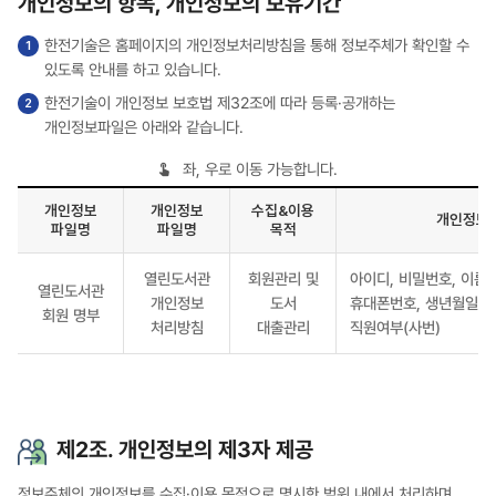
개인정보의 항목, 개인정보의 보유기간
한전기술은 홈페이지의 개인정보처리방침을 통해 정보주체가 확인할 수
있도록 안내를 하고 있습니다.
한전기술이 개인정보 보호법 제32조에 따라 등록·공개하는
개인정보파일은 아래와 같습니다.
좌, 우로 이동 가능합니다.
개인정보
개인정보
수집&이용
개인정보 
파일명
파일명
목적
개인정보의
열린도서관
회원관리 및
아이디, 비밀번호, 이름,
수집
열린도서관
개인정보
도서
휴대폰번호, 생년월일, 
·
회원 명부
처리방침
대출관리
직원여부(사번)
이용
목적,
처리하는
개인정보의
항목,
제2조. 개인정보의 제3자 제공
개인정보의
보유기간
정보주체의 개인정보를 수집·이용 목적으로 명시한 범위 내에서 처리하며,