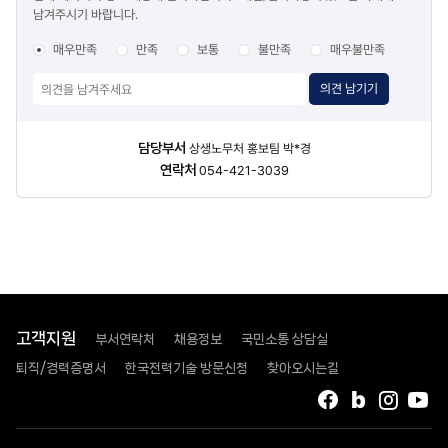
남겨주시기 바랍니다.
조사
매우만족
만족
보통
불만족
매우불만족
의견 남기기
담당자
담당부서
상생노무처 홍보팀 박*경
정보
연락처
054-421-3039
고객지원
부서연락처
채용정보
국민소통 상담실
퇴직/경력증명서
한국전력기술 방문신청
찾아오시는길