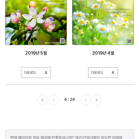
2019년 5월
2019년 4월
다운로드
다운로드
6
28
이전
다음
마지막
콘텐츠
현재 페이지의 정보 제공에 만족하십니까? 개선/건의사항이 있으면 아래에
만족도