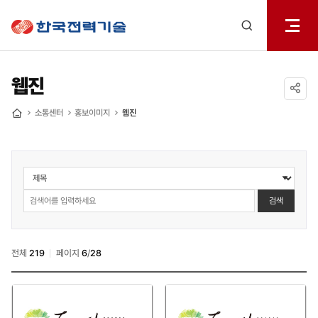
전체메
한국전력기술
열기
검색
레이어
열기
웹진
공유하기
소통센터
홍보이미지
웹진
홈
소통센터
>
홍보책자
검색
>
웹진
검색
전체
219
페이지
6
/
28