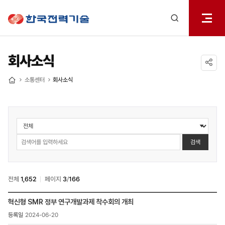
전체메
한국전력기술
열기
검색
레이어
열기
회사소식
공유하기
소통센터
회사소식
홈
소통센터
>
회사소식
검색
검색
전체
1,652
페이지
3
/
166
소통센터
혁신형 SMR 정부 연구개발과제 착수회의 개최
>
2024-06-20
회사소식