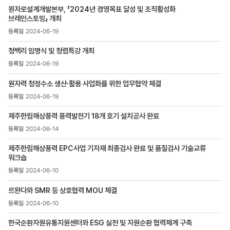
목록
원자로설계개발본부, 「2024년 경영목표 달성 및 조직활성화
-
브레인스토밍」 개최
번호,
제목,
2024-06-19
등록일
,
청백리 임명식 및 청렴특강 개최
첨부파일
2024-06-19
,
조회수
원자력 청정수소 생산∙활용 사업화를 위한 업무협약 체결
2024-06-19
제주한림해상풍력 풍력발전기 18개 호기 설치공사 완료
2024-06-14
제주한림해상풍력 EPC사업 기자재 최종검사 완료 및 품질검사 기술교류
워크숍
2024-06-10
르완다와 SMR 등 상호협력 MOU 체결
2024-06-10
한국순환자원유통지원센터와 ESG 실천 및 자원순환 협력체계 구축