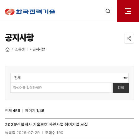
전체메
한국전력기술
열기
검색
레이어
열기
공지사항
공유하기
소통센터
공지사항
홈
소통센터
>
공지사항
검색
검색
전체
456
페이지
1
/
46
소통센터
2026년 협력사 기술보호 지원사업 참여기업 모집
>
등록일
2026-07-29
조회수
190
공지사항