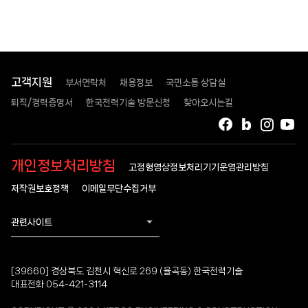
고객지원
부서연락처
채용정보
국민소통 상담실
퇴직/경력증명서
한국전력기술 방문신청
찾아오시는길
페이스북
블로그
인스타
유
개인정보처리방침
고정형영상정보처리기기운영관리방침
저작권보호정책
이메일무단수집거부
관련사이트
[39660] 경상북도 김천시 혁신로 269 (율곡동) 한국전력기술
대표전화 054-421-3114