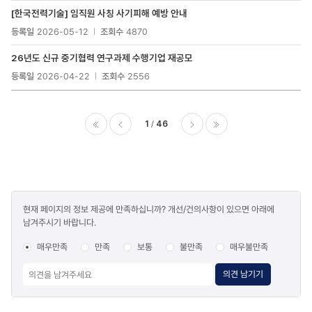
[한국전력기술] 임직원 사칭 사기피해 예방 안내
등록일
2026-05-12
조회수
4870
26년도 신규 중기협력 연구과제 수행기업 재공모
등록일
2026-04-22
조회수
2556
1
46
이전
다음
마지막
콘텐츠
현재 페이지의 정보 제공에 만족하십니까? 개선/건의사항이 있으면 아래에
만족도
남겨주시기 바랍니다.
조사
매우만족
만족
보통
불만족
매우불만족
의견 남기기