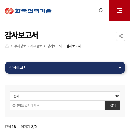
전체메
한국전력기술
열기
검색
레이어
열기
감사보고서
공유하기
투자정보
재무정보
정기보고서
감사보고서
홈
감사보고서
투자정보
>
재무정보
검색
>
정기보고서
>
전체
18
페이지
2
/
2
감사보고서