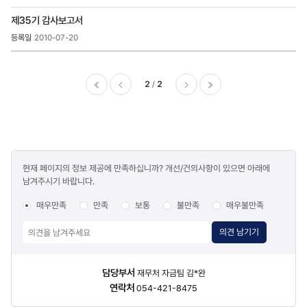
제35기 감사보고서
2010-07-20
2
2
이전
다음
마지막
콘텐츠
현재 페이지의 정보 제공에 만족하십니까? 개선/건의사항이 있으면 아래에
만족도
남겨주시기 바랍니다.
조사
매우만족
만족
보통
불만족
매우불만족
의견 남기기
담당자
담당부서
재무처 자금팀 김*완
정보
연락처
054-421-8475