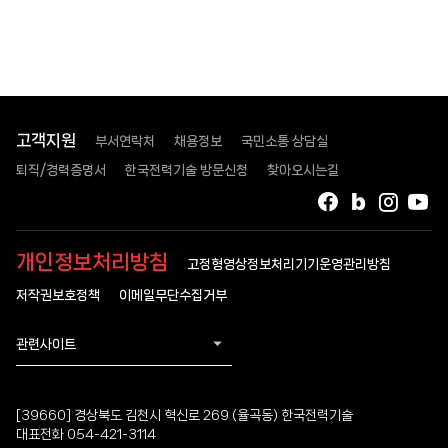
고객지원
부서연락처
채용정보
국민소통 상담실
퇴직/경력증명서
한국전력기술 방문신청
찾아오시는길
페이스북
블로그
인스타
유
개인정보처리방침
고정형영상정보처리기기운영관리방침
저작권보호정책
이메일무단수집거부
관련사이트
[39660] 경상북도 김천시 혁신로 269 (율곡동) 한국전력기술
대표전화 054-421-3114