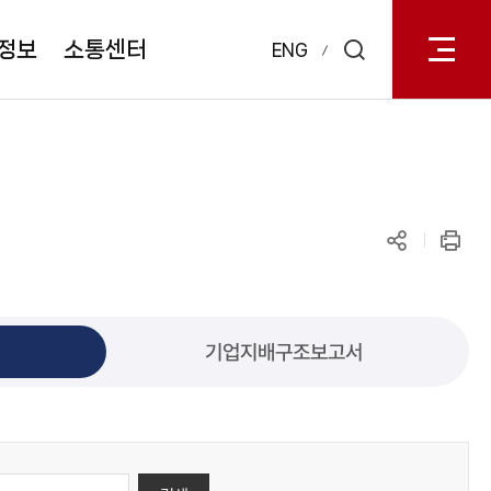
전체메
열기
정보
소통센터
ENG
검색
레이어
열기
공유하기
인쇄
기업지배구조보고서