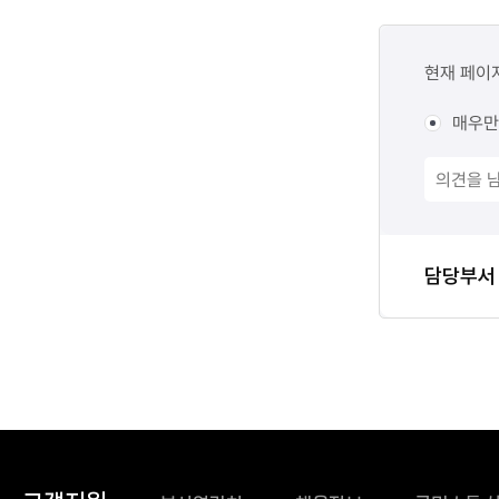
콘텐츠
만족도
현재 페이
조사
매우만
담당자
담당부서
정보