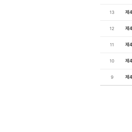
등록일
제
13
,
첨부파일
제
12
,
조회수
제
11
제
10
제
9