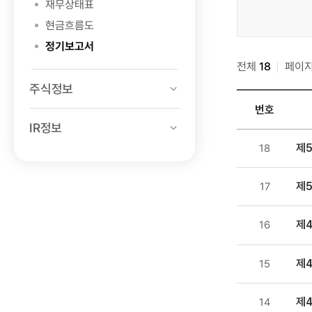
재무상태표
>
현금흐름도
재무정보
정기보고서
>
전체
정기보고서
18
페이
>
주식정보
감사보고서
번호
검색
IR정보
투자정보
제
18
>
재무정보
제
17
>
정기보고서
>
제4
16
감사보고서
목록
제
15
-
번호,
제
14
제목,