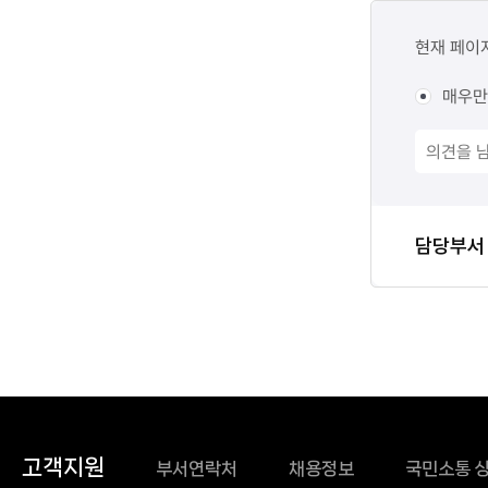
콘텐츠
만족도
현재 페이
조사
매우만
담당자
담당부서
정보
고객지원
부서연락처
채용정보
국민소통 