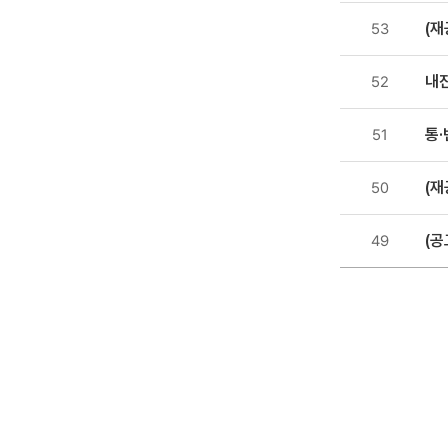
첨부파일
(재
53
,
조회수
내
52
통·
51
(재
50
(공
49