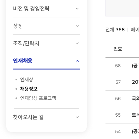
>
비전 및 경영전략
채용정보
>
상징
전체
채용공고
368
페
검색
조직/연락처
번호
인재채용
인재채용
(공
58
>
채용정보
인재상
20
57
>
채용정보
채용공고
인재양성 프로그램
국
56
목록
-
토목
55
번호,
찾아오시는 길
제목,
등록일
(공
54
,