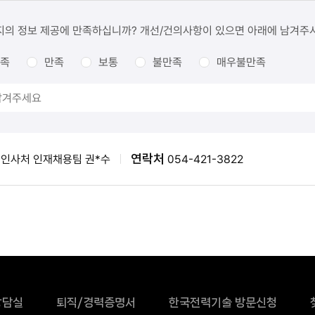
지의 정보 제공에 만족하십니까? 개선/건의사항이 있으면 아래에 남겨주
족
만족
보통
불만족
매우불만족
연락처
인사처 인재채용팀 권*수
054-421-3822
상담실
퇴직/경력증명서
한국전력기술 방문신청