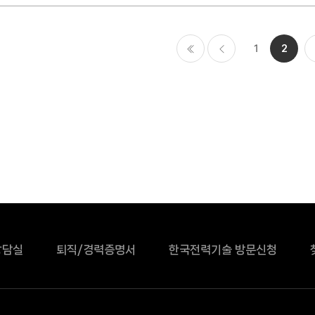
1
2
처음
이전
상담실
퇴직/경력증명서
한국전력기술 방문신청