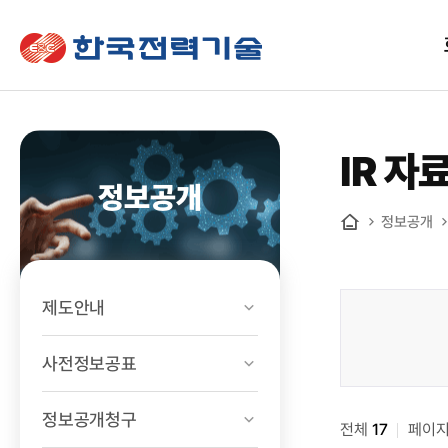
한국전력기술
IR 자
정보공개
정보공개
홈
제도안내
정보공개
>
사전정보공표
경영공시
>
정보공개청구
전체
IR
17
페이