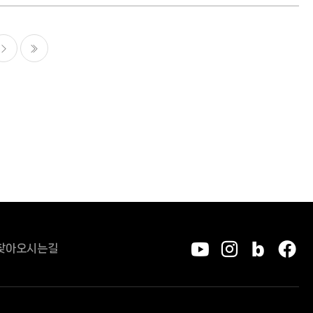
다음
마지막
찾아오시는길
유튜브
인스타그
블로그
페