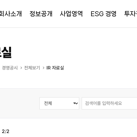
회사소개
정보공개
사업영역
ESG 경영
투자
료실
경영공시
전체보기
IR 자료실
지
2
/
2