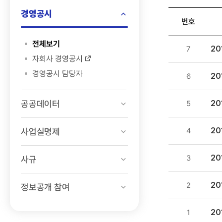
자료실
경영공시
검색
번호
정보공개
전체보기
20
7
>
자회사 경영공시
경영공시
경영공시 담당자
20
6
>
IR
공공데이터
자료실
20
5
목록
-
20
사업실명제
4
번호,
제목,
20
3
사규
등록일
,
20
2
정보공개 참여
첨부파일
,
20
1
조회수