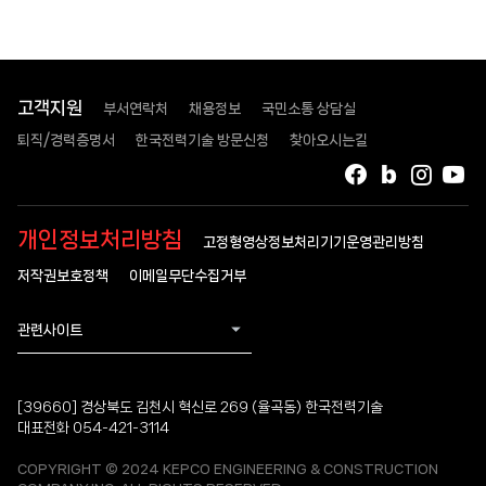
고객지원
부서연락처
채용정보
국민소통 상담실
퇴직/경력증명서
한국전력기술 방문신청
찾아오시는길
페이스북
블로그
인스타
유
개인정보처리방침
고정형영상정보처리기기운영관리방침
저작권보호정책
이메일무단수집거부
관련사이트
[39660] 경상북도 김천시 혁신로 269 (율곡동) 한국전력기술
대표전화 054-421-3114
COPYRIGHT © 2024 KEPCO ENGINEERING & CONSTRUCTION