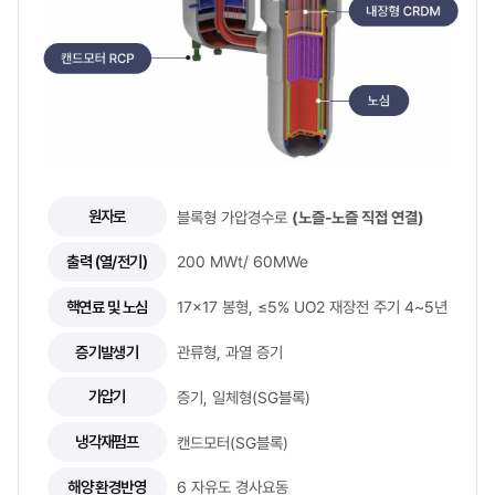
원자로
블록형 가압경수로
(노즐-노즐 직접 연결)
출력 (열/전기)
200 MWt/ 60MWe
핵연료 및 노심
17x17 봉형, ≤5% UO2 재장전 주기 4~5년
증기발생기
관류형, 과열 증기
가압기
증기, 일체형(SG블록)
냉각재펌프
캔드모터(SG블록)
해양 환경반영
6 자유도 경사요동