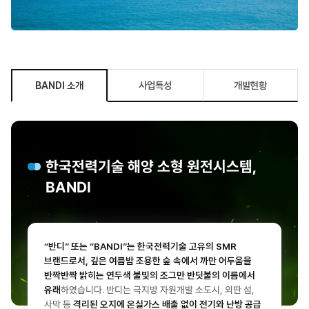
사업특성
개발현황
BANDI 소개
한국전력기술 해양 소형 원전시스템,
BANDI
“반디” 또는 “BANDI”는 한국전력기술 고유의 SMR
브랜드로서, 깊은 여름밤 조용한 숲 속에서 까만 어두움을
반짝반짝 밝히는 연두색 불빛의 조그만 반딧불의 이름에서
유래
하였습니다. 반디는 극지방 자원개발 소도시, 외딴 섬,
사막 등
격리된 오지에 온실가스 배출 없이 전기와 난방 공급