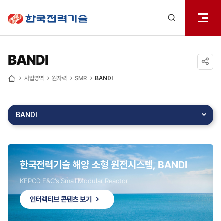
전체메
한국전력기술
열기
검색
레이어
열기
BANDI
공유하기
사업영역
원자력
SMR
BANDI
홈
BANDI
한국전력기술 해양 소형 원전시스템, BANDI
KEPCO E&C’s Small Modular Reactor
인터렉티브 콘텐츠 보기