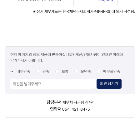
※ 상기 재무제표는 한국채택국제회계기준(K-IFRS)에 의거 작성됨.
콘텐츠
현재 페이지의 정보 제공에 만족하십니까? 개선/건의사항이 있으면 아래에
만족도
남겨주시기 바랍니다.
조사
매우만족
만족
보통
불만족
매우불만족
의견 남기기
담당자
담당부서
재무처 자금팀 김*완
정보
연락처
054-421-8475