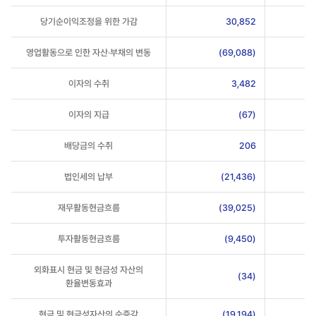
(2022년도),
제47기
당기순이익조정을 위한 가감
30,852
(2021년도)
가
영업활동으로 인한 자산·부채의 변동
(69,088)
들어가
있는
이자의 수취
3,482
현금흐름표
이자의 지급
(67)
배당금의 수취
206
법인세의 납부
(21,436)
재무활동현금흐름
(39,025)
투자활동현금흐름
(9,450)
외화표시 현금 및 현금성 자산의
(34)
환율변동효과
현금 및 현금성자산의 순증감
(19,194)