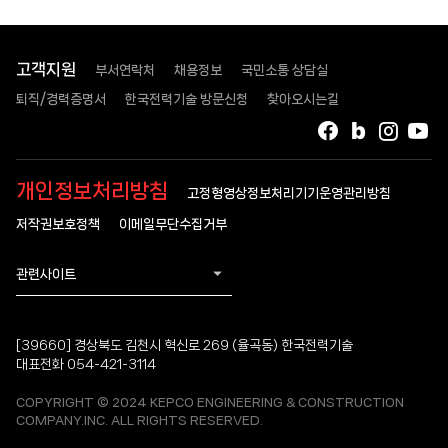
고객지원
부서연락처
채용정보
국민소통 상담실
퇴직/경력증명서
한국전력기술 방문신청
찾아오시는길
페이스북
블로그
인스타
유
개인정보처리방침
고정형영상정보처리기기운영관리방침
저작권보호정책
이메일무단수집거부
관련사이트
[39660] 경상북도 김천시 혁신로 269 (율곡동) 한국전력기술
대표전화 054-421-3114
COPYRIGHT © 2024 KEPCO ENGINEERING & CONSTRUCTION
COMPANY.INC. ALL RIGHTS RESERVED.