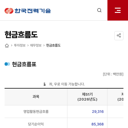
전체메
한국전력기술
열기
검색
레이어
열기
현금흐름도
공유하기
투자정보
재무정보
현금흐름도
홈
현금흐름표
[단위 : 백만원]
좌, 우로 이동 가능합니다.
제51기
제5
과목
(2026년도)
(202
과목,
영업활동현금흐름
29,316
제49기
(2023년도),
제48기
당기순이익
85,368