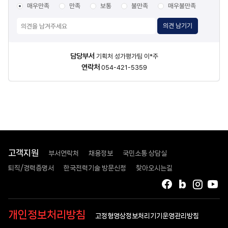
주관부서
매우만족
만족
보통
불만족
매우불만족
임의절차
제
3자의
의견 남기기
의견청취
필수절차
정보공개여부
결정
담당자
담당부서
기획처 성가평가팀 이*주
청구일로부터
정보
연락처
054-421-5359
10일
이내
임의절차
제
3자의
비공개요청
통지일로부터
3일
이내
필수절차
정보공개여부
고객지원
부서연락처
채용정보
국민소통 상담실
결정
공개
퇴직/경력증명서
한국전력기술 방문신청
찾아오시는길
·
비공개
결정시
지체없이
페이스북
블로그
인스타
유
개인정보처리방침
임의절차
제3자의
고정형영상정보처리기기운영관리방침
이의신청