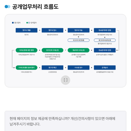
공개업무처리 흐름도
필수절차
청구서
제출
청구인
이미지
필수절차
청구서
접수
확대보기
정보공개
주관부서
콘텐츠
필수절차
청구서
현재 페이지의 정보 제공에 만족하십니까? 개선/건의사항이 있으면 아래에
만족도
이동
남겨주시기 바랍니다.
조사
정보공개