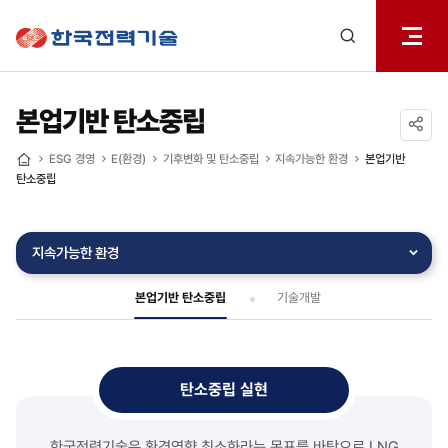
전체메
한국전력기술
열기
검색
레이어
열기
본업기반 탄소중립
공유하기
ESG 경영
E(환경)
기후변화 및 탄소중립
지속가능한 환경
본업기반
홈
탄소중립
지속가능한 환경
본업기반 탄소중립
기술개발
탄소중립 실현
한국전력기술은 환경영향 최소화라는 목표를 바탕으로 LNG