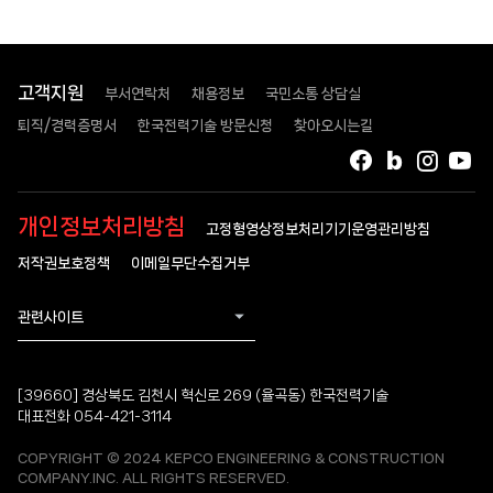
고객지원
부서연락처
채용정보
국민소통 상담실
퇴직/경력증명서
한국전력기술 방문신청
찾아오시는길
페이스북
블로그
인스타
유
개인정보처리방침
고정형영상정보처리기기운영관리방침
저작권보호정책
이메일무단수집거부
관련사이트
[39660] 경상북도 김천시 혁신로 269 (율곡동) 한국전력기술
대표전화 054-421-3114
COPYRIGHT © 2024 KEPCO ENGINEERING & CONSTRUCTION
COMPANY.INC. ALL RIGHTS RESERVED.