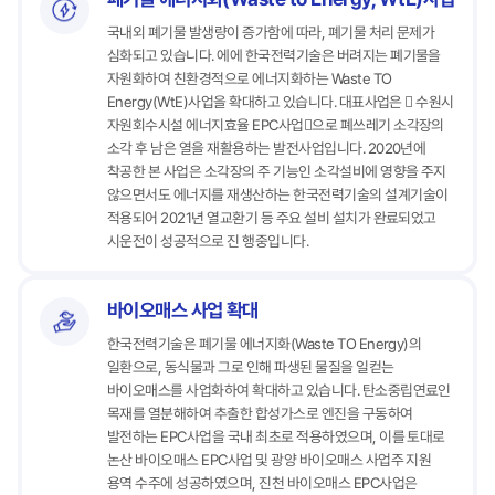
국내외 폐기물 발생량이 증가함에 따라, 폐기물 처리 문제가
심화되고 있습니다. 에에 한국전력기술은 버려지는 폐기물을
자원화하여 친환경적으로 에너지화하는 Waste TO
Energy(WtE)사업을 확대하고 있습니다. 대표사업은  수원시
자원회수시설 에너지효율 EPC사업으로 폐쓰레기 소각장의
소각 후 남은 열을 재활용하는 발전사업입니다. 2020년에
착공한 본 사업은 소각장의 주 기능인 소각설비에 영향을 주지
않으면서도 에너지를 재생산하는 한국전력기술의 설계기술이
적용되어 2021년 열교환기 등 주요 설비 설치가 완료되었고
시운전이 성공적으로 진 행중입니다.
바이오매스 사업 확대
한국전력기술은 폐기물 에너지화(Waste TO Energy)의
일환으로, 동식물과 그로 인해 파생된 물질을 일컫는
바이오매스를 사업화하여 확대하고 있습니다. 탄소중립연료인
목재를 열분해하여 추출한 합성가스로 엔진을 구동하여
발전하는 EPC사업을 국내 최초로 적용하였으며, 이를 토대로
논산 바이오매스 EPC사업 및 광양 바이오매스 사업주 지원
용역 수주에 성공하였으며, 진천 바이오매스 EPC사업은