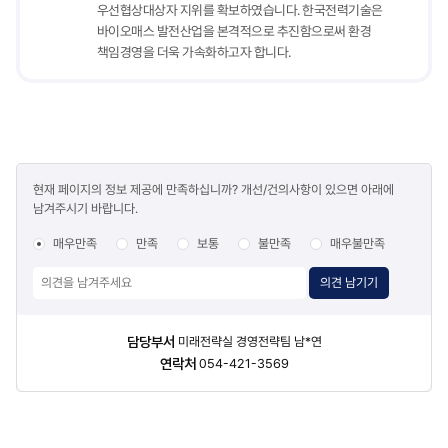
우선협상대상자 지위를 확보하였습니다. 한국전력기술은
바이오매스 발전산업을 본격적으로 추진함으로써 환경
책임경영을 더욱 가속화하고자 합니다.
콘텐츠
현재 페이지의 정보 제공에 만족하십니까? 개선/건의사항이 있으면 아래에
만족도
남겨주시기 바랍니다.
조사
매우만족
만족
보통
불만족
매우불만족
의견 남기기
담당자
담당부서
미래전략실 경영전략팀 남*연
정보
연락처
054-421-3569