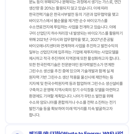
분뇨 등이 부패되거나 분해되는 과정에서 생기는 가스로, 연간
생산량 중 20%는 활용되지 않고 있습니다. 이에 따라
한국전력기술은 한국서부발전 등의 기관과 업무협약을 맺고
바이오가스에서 불순물을 제거한 순수 바이오가스를
수소연료전지에 투입하는 사업을 전개하고 있습니다. 이에
구미 산업단지 하수처리장 내 발생되는 바이오가스를 활용하기
위해 2021년 구미시와 업무협약을 맺고, 2027년 준공될
바이오에너지센터와 연계하여 사업을 추진하고 발전수익의
일부는 산업단지에 입주하는 기업에 재투자하는 사업모델을
제시하고 적극 추진하여 지역경재 또한 활성화하고자 합니다.
또한 한국전력기술은 전문분야인 원자력발전소가 연계한
그린수소 생산을 추진 중에 있으며 기술개발과 함께 실 제
원자력 기반 그린수소 생산 적용을 울산시에 제안하는 등
지자체 및 한국수력원자력 등과 협업하여 그린수소 생산설비를
구축하고 운영해 지역사회의 장기 수익창출 모델을 마련하고
환경에도 기여할 계획입니다. 나아가 무탄소 발전을 위해
수소와 암모니아를 혼합하거나 수소를 전략 소진하는 전기
발전기술 등을 확보하여 미래 먹거리를 지속 발굴하고자
합니다.
폐기물 에너지화(Waste to Energy, WtE)사업