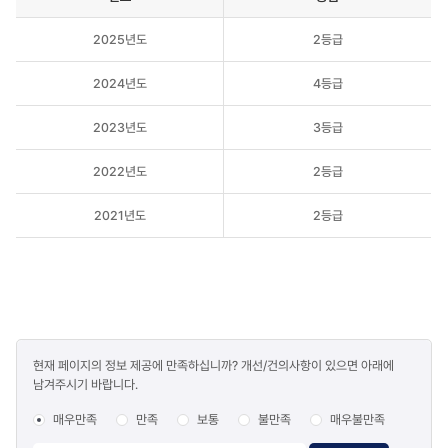
연도,
2025년도
2등급
등급,
점수가
있는
2024년도
4등급
공공기관
청렴도
2023년도
3등급
측정
결과
2022년도
2등급
테이블입니다.
2021년도
2등급
콘텐츠
현재 페이지의 정보 제공에 만족하십니까? 개선/건의사항이 있으면 아래에
만족도
남겨주시기 바랍니다.
조사
매우만족
만족
보통
불만족
매우불만족