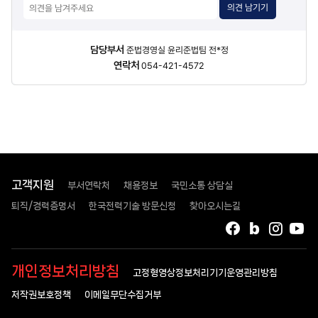
의견 남기기
담당자
담당부서
준법경영실 윤리준법팀 전*정
정보
연락처
054-421-4572
고객지원
부서연락처
채용정보
국민소통 상담실
퇴직/경력증명서
한국전력기술 방문신청
찾아오시는길
페이스북
블로그
인스타
유
개인정보처리방침
고정형영상정보처리기기운영관리방침
저작권보호정책
이메일무단수집거부