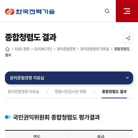
전체메
한국전력기술
열기
검색
레이어
열기
종합청렴도 결과
공유하기
ESG 경영
G(지배구조)
윤리준법경영
윤리준법경영 자료실
종합청렴도
홈
결과
윤리준법경영 자료실
윤리준법경영 자료실
청렴시민감사관 현황
종합청렴도 결과
국민권익위원회 종합청렴도 평가결과
연도
등급