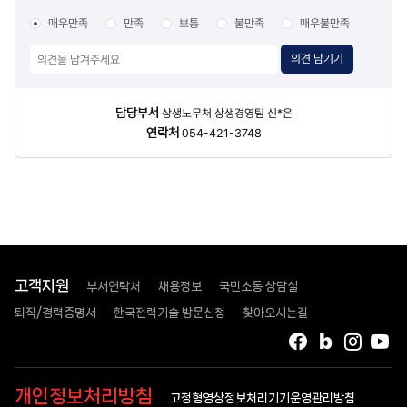
매우만족
만족
보통
불만족
매우불만족
의견 남기기
담당자
담당부서
상생노무처 상생경영팀 신*은
정보
연락처
054-421-3748
고객지원
부서연락처
채용정보
국민소통 상담실
퇴직/경력증명서
한국전력기술 방문신청
찾아오시는길
페이스북
블로그
인스타
유
개인정보처리방침
고정형영상정보처리기기운영관리방침