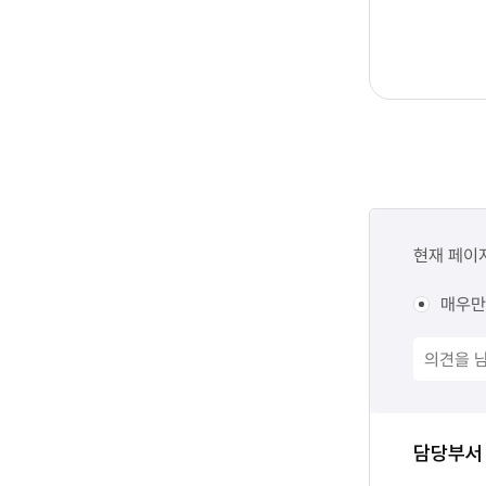
콘텐츠
만족도
현재 페이
조사
매우만
담당자
담당부서
정보