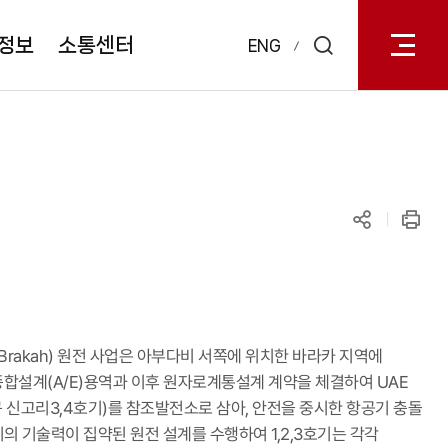
전체메
열기
정보
소통센터
ENG
검색
레이어
열기
공유하기
인쇄
Brakah) 원전 사업은 아부다비 서쪽에 위치한 바라카 지역에
원전종합설계(A/E)용역과 이후 원자로계통설계 계약을 체결하여 UAE
구 신고리3,4호기)를 참조발전소로 삼아, 안전을 중시한 항공기 충돌
 기술력이 집약된 원전 설계를 수행하여 1,2,3호기는 각각