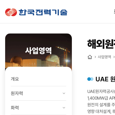
한국전력기술
해외원
사업영역
사업영역
홈
UAE 
개요
UAE원자력공사(
원자력
1,400MW급 
원전의 설계를 주
화력
영향 대처설계, 