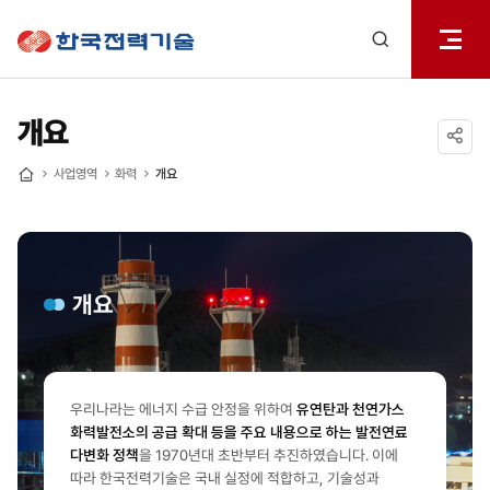
전체메
한국전력기술
열기
검색
레이어
열기
개요
공유하기
사업영역
화력
개요
홈
개요
우리나라는 에너지 수급 안정을 위하여
유연탄과 천연가스
화력발전소의 공급 확대 등을
주요 내용으로 하는 발전연료
다변화 정책
을 1970년대 초반부터 추진하였습니다.
이에
따라 한국전력기술은 국내 실정에 적합하고, 기술성과