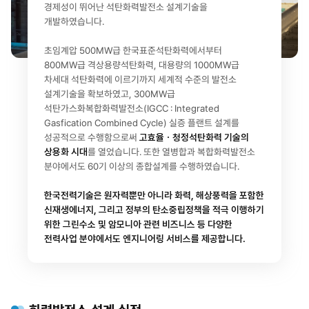
경제성이 뛰어난 석탄화력발전소 설계기술을
개발하였습니다.
초임계압 500MW급 한국표준석탄화력에서부터
800MW급 격상용량석탄화력,
대용량의 1000MW급
차세대 석탄화력에 이르기까지 세계적 수준의 발전소
설계기술을 확보하였고, 300MW급
석탄가스화복합화력발전소(IGCC : Integrated
Gasfication Combined Cycle) 실증 플랜트 설계를
성공적으로 수행함으로써
고효율ㆍ청정석탄화력 기술의
상용화 시대
를 열었습니다.
또한 열병합과 복합화력발전소
분야에서도 60기 이상의 종합설계를 수행하였습니다.
한국전력기술은 원자력뿐만 아니라 화력, 해상풍력을 포함한
신재생에너지, 그리고 정부의 탄소중립정책을 적극 이행하기
위한 그린수소 및 암모니아 관련 비즈니스 등 다양한
전력사업 분야에서도 엔지니어링 서비스를 제공합니다.