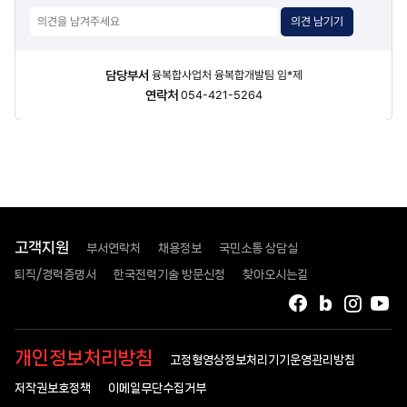
의견 남기기
담당자
담당부서
융복합사업처 융복합개발팀 임*제
정보
연락처
054-421-5264
고객지원
부서연락처
채용정보
국민소통 상담실
퇴직/경력증명서
한국전력기술 방문신청
찾아오시는길
페이스북
블로그
인스타
유
개인정보처리방침
고정형영상정보처리기기운영관리방침
저작권보호정책
이메일무단수집거부