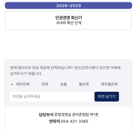
2026~2029
인권경영 확산기
국내외 확산 단계
콘텐츠
현재 페이지의 정보 제공에 만족하십니까? 개선/건의사항이 있으면 아래에
만족도
남겨주시기 바랍니다.
조사
매우만족
만족
보통
불만족
매우불만족
의견 남기기
담당자
담당부서
준법경영실 윤리준법팀 박*훈
정보
연락처
054-421-3365