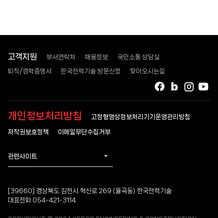
고객지원
부서연락처
채용정보
국민소통 상담실
퇴직/경력증명서
한국전력기술 방문신청
찾아오시는길
페이스북
블로그
인스타
유
개인정보처리방침
고정형영상정보처리기기운영관리방침
저작권보호정책
이메일무단수집거부
관련사이트
[39660] 경상북도 김천시 혁신로 269 (율곡동) 한국전력기술
대표전화 054-421-3114