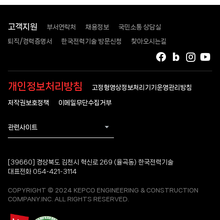
고객지원
부서연락처
채용정보
국민소통 상담실
퇴직/경력증명서
한국전력기술 방문신청
찾아오시는길
페이스북
블로그
인스타
유
개인정보처리방침
고정형영상정보처리기기운영관리방침
저작권보호정책
이메일무단수집거부
관련사이트
[39660] 경상북도 김천시 혁신로 269 (율곡동) 한국전력기술
대표전화 054-421-3114
COPYRIGHT © 2024 KEPCO ENGINEERING & CONSTRUCTION
COMPANY.INC. ALL RIGHTS RESERVED.