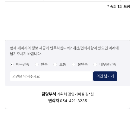
* 속회 1회 포함
콘텐츠
현재 페이지의 정보 제공에 만족하십니까? 개선/건의사항이 있으면 아래에
만족도
남겨주시기 바랍니다.
조사
매우만족
만족
보통
불만족
매우불만족
의견 남기기
담당자
담당부서
기획처 경영기획실 김*림
정보
연락처
054-421-3235