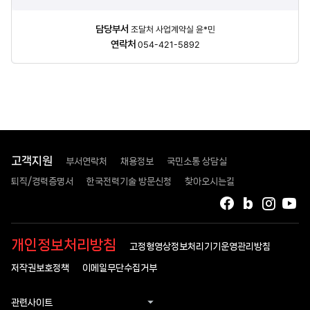
담당자
담당부서
조달처 사업계약실 윤*민
정보
연락처
054-421-5892
고객지원
부서연락처
채용정보
국민소통 상담실
퇴직/경력증명서
한국전력기술 방문신청
찾아오시는길
페이스북
블로그
인스타
유
개인정보처리방침
고정형영상정보처리기기운영관리방침
저작권보호정책
이메일무단수집거부
관련사이트