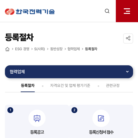
전체메
한국전력기술
열기
검색
레이어
열기
등록절차
공유하기
ESG 경영
S(사회)
동반성장
협력업체
등록절차
홈
협력업체
등록절차
자격요건 및 업체 평가기준
관련규정
등록공고
등록신청서 접수