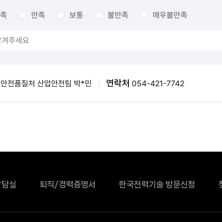
족
만족
보통
불만족
매우불만족
연락처
안전품질처 산업안전팀 박*민
054-421-7742
상담실
퇴직/경력증명서
한국전력기술 방문신청