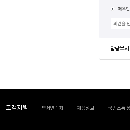
조사
매우만
담당자
담당부서
정보
고객지원
부서연락처
채용정보
국민소통 