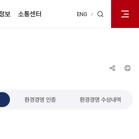
전체메
열기
정보
소통센터
ENG
검색
레이어
열기
공유하기
인쇄
환경경영 인증
환경경영 수상내역