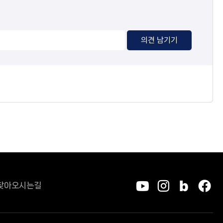
의견 남기기
찾아오시는길
유튜브
인스타그
블로그
페