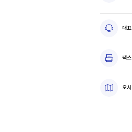
대표
팩스
오시