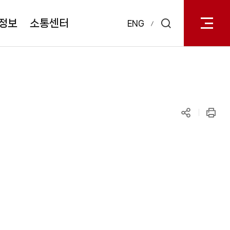
전체메
열기
정보
소통센터
ENG
검색
레이어
열기
공유하기
인쇄