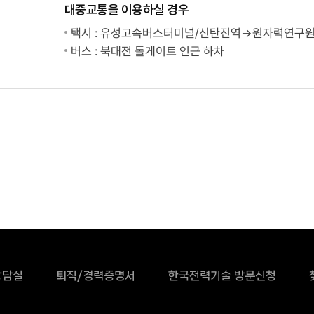
대중교통을 이용하실 경우
택시 : 유성고속버스터미널/신탄진역→원자력연구원
버스 : 북대전 톨게이트 인근 하차
상담실
퇴직/경력증명서
한국전력기술 방문신청