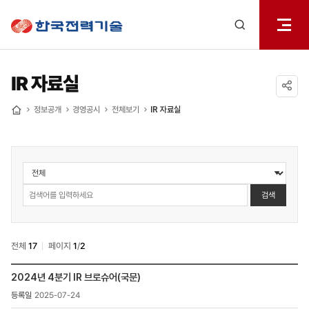
전체메
한국전력기술
열기
검색
레이어
열기
IR 자료실
공유하기
정보공개
경영공시
전체보기
IR 자료실
홈
정보공개
>
경영공시
검색
>
IR
자료실
전체
17
페이지
1
/
2
검색
정보공개
2024년 4분기 IR 브로슈어(국문)
>
2025-07-24
경영공시