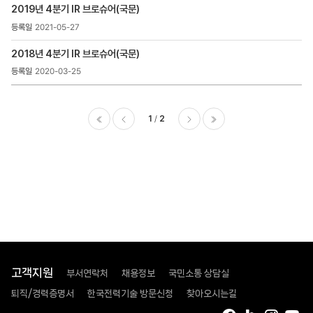
2019년 4분기 IR 브로슈어(국문)
2021-05-27
2018년 4분기 IR 브로슈어(국문)
2020-03-25
1
2
이전
다음
마지막
고객지원
부서연락처
채용정보
국민소통 상담실
퇴직/경력증명서
한국전력기술 방문신청
찾아오시는길