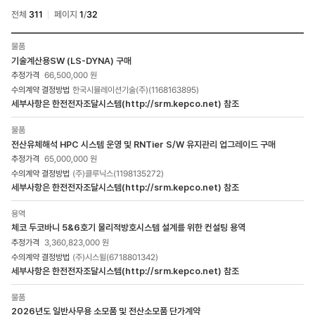
전체
311
페이지
1
/
32
수의계약
물품
사전공고
기술계산용SW (LS-DYNA) 구매
게시물
66,500,000 원
상세
한국시뮬레이션기술(주)(1168163895)
목록
세부사항은 한전전자조달시스템(http://srm.kepco.net) 참조
-
번호,
물품
분류,
전산유체해석 HPC 시스템 운영 및 RNTier S/W 유지관리 업그레이드 구매
사업명,
65,000,000 원
추정가격,
수의계약
(주)클루닉스(1198135272)
예정업체,
세부사항은 한전전자조달시스템(http://srm.kepco.net) 참조
비고로
구성
용역
체코 두코바니 5&6호기 물리적방호시스템 설계를 위한 컨설팅 용역
3,360,823,000 원
(주)시스윌(6718801342)
세부사항은 한전전자조달시스템(http://srm.kepco.net) 참조
물품
2026년도 일반사무용 소모품 및 전산소모품 단가계약