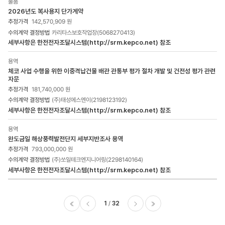
물품
2026년도 복사용지 단가계약
142,570,909 원
카리타스보호작업장(5068270413)
세부사항은 한전전자조달시스템(http://srm.kepco.net) 참조
용역
체코 사업 수행을 위한 이중격납건물 배관 관통부 평가 절차 개발 및 건전성 평가 관련
자문
181,740,000 원
(주)태성에스엔이(2198123192)
세부사항은 한전전자조달시스템(http://srm.kepco.net) 참조
용역
완도금일 해상풍력발전단지 세부지반조사 용역
793,000,000 원
(주)쏘일테크엔지니어링(2298140164)
세부사항은 한전전자조달시스템(http://srm.kepco.net) 참조
1
32
이전
다음
마지막