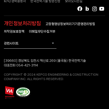
퇴직/경력증명서
한국전력기술 방문신청
찾아오시는길
페이스북
블로그
인스타
유
개인정보처리방침
고정형영상정보처리기기운영관리방침
저작권보호정책
이메일무단수집거부
관련사이트
[39660] 경상북도 김천시 혁신로 269 (율곡동) 한국전력기술
대표전화 054-421-3114
COPYRIGHT © 2024 KEPCO ENGINEERING & CONSTRUCTION
COMPANY.INC. ALL RIGHTS RESERVED.