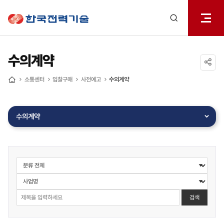
전체메
한국전력기술
열기
검색
레이어
열기
수의계약
공유하기
소통센터
입찰구매
사전예고
수의계약
홈
수의계약
수의계약
사전공고
게시물
게시판
검색
상세
검색