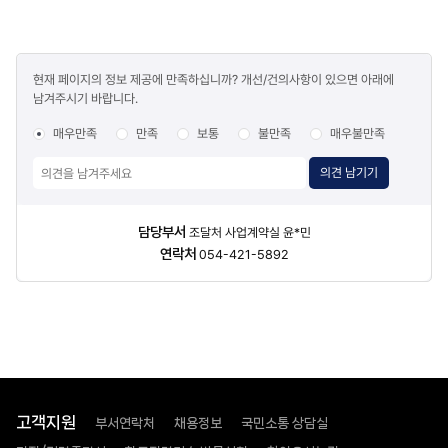
콘텐츠
현재 페이지의 정보 제공에 만족하십니까? 개선/건의사항이 있으면 아래에
만족도
남겨주시기 바랍니다.
조사
매우만족
만족
보통
불만족
매우불만족
의견 남기기
담당자
담당부서
조달처 사업계약실 윤*민
정보
연락처
054-421-5892
고객지원
부서연락처
채용정보
국민소통 상담실