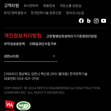
고객지원
부서연락처
채용정보
국민소통 상담실
퇴직/경력증명서
한국전력기술 방문신청
찾아오시는길
페이스북
블로그
인스타
유
개인정보처리방침
고정형영상정보처리기기운영관리방침
저작권보호정책
이메일무단수집거부
관련사이트
[39660] 경상북도 김천시 혁신로 269 (율곡동) 한국전력기술
대표전화 054-421-3114
COPYRIGHT © 2024 KEPCO ENGINEERING & CONSTRUCTION
COMPANY.INC. ALL RIGHTS RESERVED.