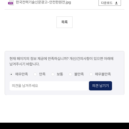
한국전력기술신문광고-안전한원전.jpg
다운로드
목록
콘텐츠
현재 페이지의 정보 제공에 만족하십니까? 개선/건의사항이 있으면 아래에
만족도
남겨주시기 바랍니다.
조사
매우만족
만족
보통
불만족
매우불만족
의견 남기기