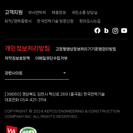
고객지원
부서연락처
채용정보
국민소통 상담실
퇴직/경력증명서
한국전력기술 방문신청
찾아오시는길
페이스북
블로그
인스타
유
개인정보처리방침
고정형영상정보처리기기운영관리방침
저작권보호정책
이메일무단수집거부
관련사이트
[39660] 경상북도 김천시 혁신로 269 (율곡동) 한국전력기술
대표전화 054-421-3114
COPYRIGHT © 2024 KEPCO ENGINEERING & CONSTRUCTION
COMPANY.INC. ALL RIGHTS RESERVED.