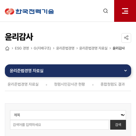
전체메
한국전력기술
열기
검색
레이어
열기
윤리감사
공유하기
ESG 경영
G(지배구조)
윤리준법경영
윤리준법경영 자료실
윤리감사
홈
윤리준법경영 자료실
윤리준법경영 자료실
청렴시민감사관 현황
종합청렴도 결과
ESG
경영
>
검색
G(지배구조)
>