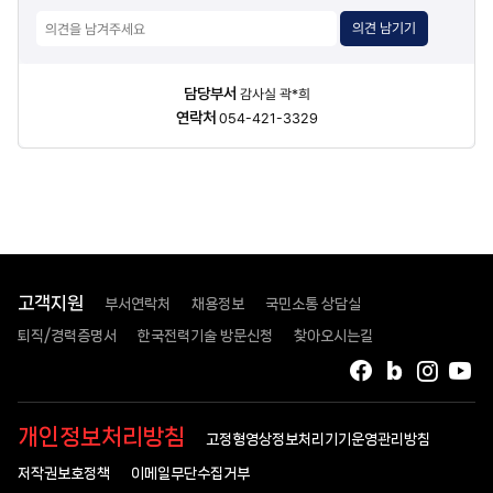
의견 남기기
담당자
담당부서
감사실 곽*희
정보
연락처
054-421-3329
고객지원
부서연락처
채용정보
국민소통 상담실
퇴직/경력증명서
한국전력기술 방문신청
찾아오시는길
페이스북
블로그
인스타
유
개인정보처리방침
고정형영상정보처리기기운영관리방침
저작권보호정책
이메일무단수집거부