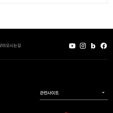
찾아오시는길
유튜브
인스타그
블로그
페
관련사이트