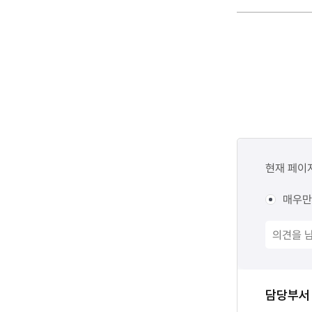
콘텐츠
만족도
현재 페이
조사
매우만
담당자
담당부서