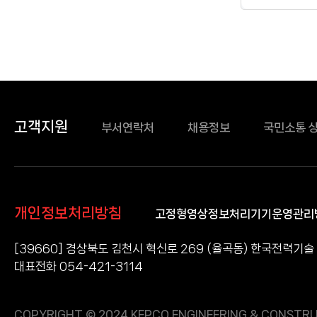
정보
고객지원
부서연락처
채용정보
국민소통 
개인정보처리방침
고정형영상정보처리기기운영관리
[39660] 경상북도 김천시 혁신로 269 (율곡동) 한국전력기술
대표전화 054-421-3114
COPYRIGHT © 2024 KEPCO ENGINEERING & CONSTRU