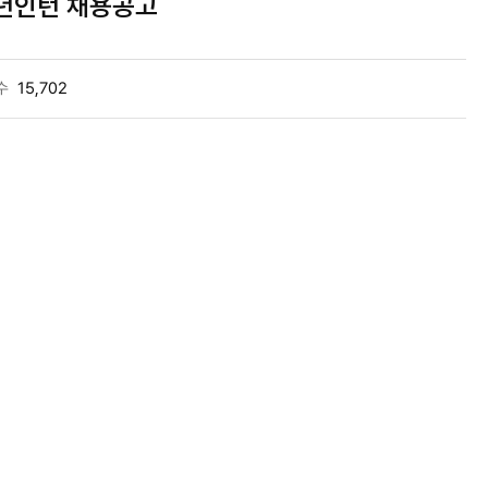
청년인턴 채용공고
수
15,702